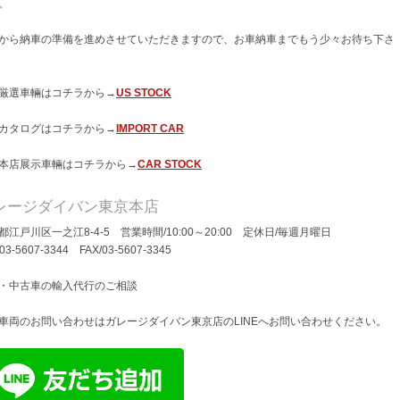
。
から納車の準備を進めさせていただきますので、お車納車までもう少々お待ち下さ
厳選車輛はコチラから→
US STOCK
カタログはコチラから→
IMPORT CAR
本店展示車輛はコチラから→
CAR STOCK
レージダイバン東京本店
都江戸川区一之江8-4-5 営業時間/10:00～20:00 定休日/毎週月曜日
/03-5607-3344 FAX/03-5607-3345
・中古車の輸入代行のご相談
車両のお問い合わせはガレージダイバン東京店のLINEへお問い合わせください。