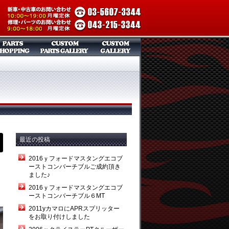
最近の投稿
2016ｙフォードマスタングエコブ
ーストコンバーチブルご成約頂き
ました♪
2016ｙフォードマスタングエコブ
ーストコンバーチブル６MT
2011yカマロにAPRスプリッター
をお取り付けしました