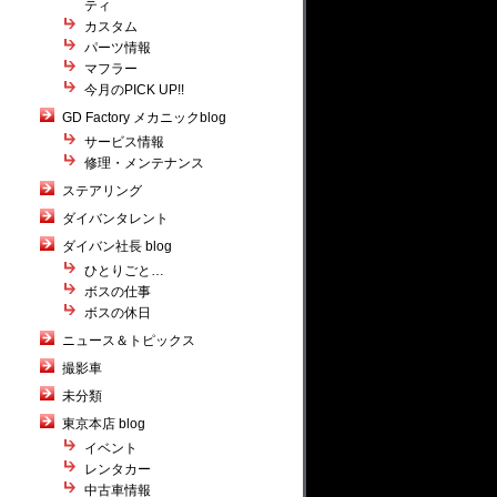
ティ
カスタム
パーツ情報
マフラー
今月のPICK UP!!
GD Factory メカニックblog
サービス情報
修理・メンテナンス
ステアリング
ダイバンタレント
ダイバン社長 blog
ひとりごと…
ボスの仕事
ボスの休日
ニュース＆トピックス
撮影車
未分類
東京本店 blog
イベント
レンタカー
中古車情報