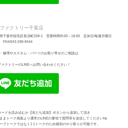
Dファクトリー千葉店
県千葉市稲毛区長沼町208-1 営業時間/9:00～18:00 定休日/毎週月曜日
/ FAX/043-298-6544
・修理やカスタム・パーツのお取り寄せのご相談は
ファクトリーのLINEへお問い合わせください！
コードを読み込むか【友だち追加】ボタンから追加して頂き
ままトーク画面より通常のLINEの要領で質問等を送信してくださいhp
ープトークではなく1:1トークのため個別のやり取りが可能です。