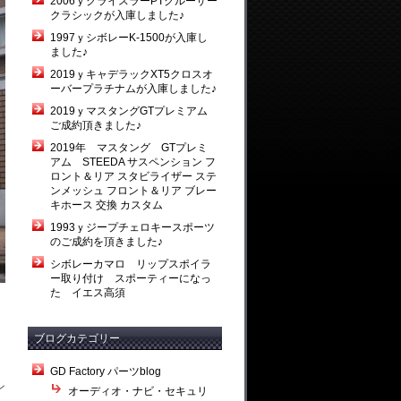
2006ｙクライスラーPTクルーザー
クラシックが入庫しました♪
1997ｙシボレーK-1500が入庫し
ました♪
2019ｙキャデラックXT5クロスオ
ーバープラチナムが入庫しました♪
2019ｙマスタングGTプレミアム
ご成約頂きました♪
2019年 マスタング GTプレミ
アム STEEDA サスペンション フ
ロント＆リア スタビライザー ステ
ンメッシュ フロント＆リア ブレー
キホース 交換 カスタム
1993ｙジープチェロキースポーツ
のご成約を頂きました♪
シボレーカマロ リップスポイラ
ー取り付け スポーティーになっ
た イエス高須
ブログカテゴリー
GD Factory パーツblog
ン
オーディオ・ナビ・セキュリ