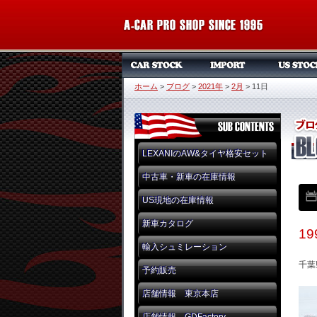
ホーム
>
ブログ
>
2021年
>
2月
>
11日
LEXANIのAW&タイヤ格安セット
中古車・新車の在庫情報
US現地の在庫情報
新車カタログ
1
輸入シュミレーション
千葉
予約販売
店舗情報 東京本店