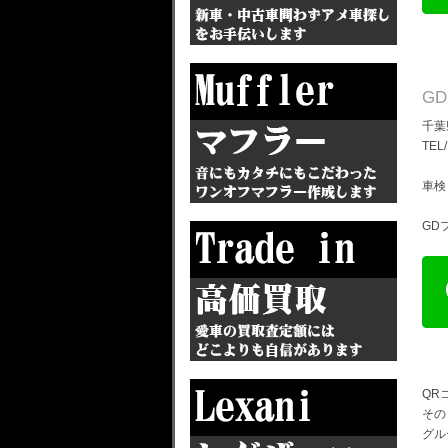
G
千葉
TEL
車検
GD
QR
その
グル