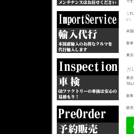
です
これ
い。
本国
新車
東京
ガ
東京
TEL
新車
販売