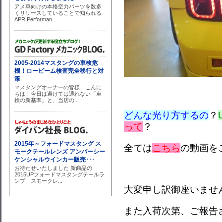
どんな光り方するの
？
って
？
全ては
こちら
の動画を
大変申し訳御座いませ
また入荷次第、ご報告