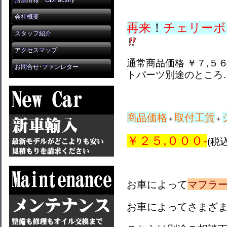
店舗情報 GDFactory
会社概要
再来
！
チェリーボ
スタッフ紹介
アクセスマップ
通常商品価格 ￥７,５６
お問合せ･ファンレター
トパーツ別途のところ
商品価格
取付工賃
＋
＋
￥２５,０００-
(税
お車によって
マフラ
お車によって
さまざ