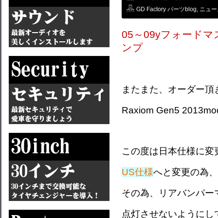
GD Factory パーツblog
,
ニュー
05～09yフォードマ
ンプ
またまた、オーダー頂
Raxiom Gen5 2013mode
この度は日本仕様に変
US仕様
へと変更の為、
その為、リアバンパー
点灯させないようにし