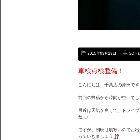
2015年03月29日
GD F
車検点検整備！
こんにちは、千葉店の原田です
前回の投稿から時間が空いてし
最近は天気が良くて、ドライブ
ね
ですが、朝晩は肌寒いのでお出
っていきましょう