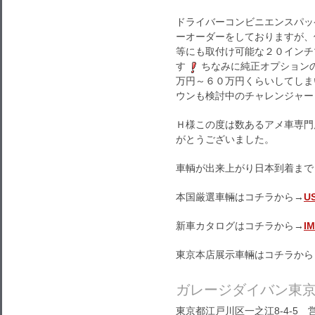
ドライバーコンビニエンスパッ
ーオーダーをしておりますが、
等にも取付け可能な２０インチ
す
ちなみに純正オプション
万円～６０万円くらいしてしま
ウンも検討中のチャレンジャー
Ｈ様この度は数あるアメ車専門
がとうございました。
車輌が出来上がり日本到着まで
本国厳選車輛はコチラから→
U
新車カタログはコチラから→
I
東京本店展示車輛はコチラから
ガレージダイバン東
東京都江戸川区一之江8-4-5 営