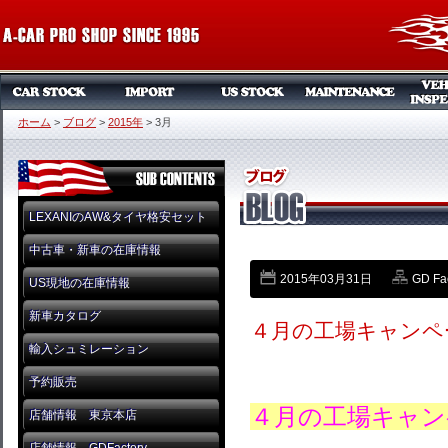
ホーム
>
ブログ
>
2015年
>
3月
LEXANIのAW&タイヤ格安セット
中古車・新車の在庫情報
2015年03月31日
GD Fa
US現地の在庫情報
新車カタログ
４月の工場キャンペ
輸入シュミレーション
予約販売
４月の工場キャ
店舗情報 東京本店