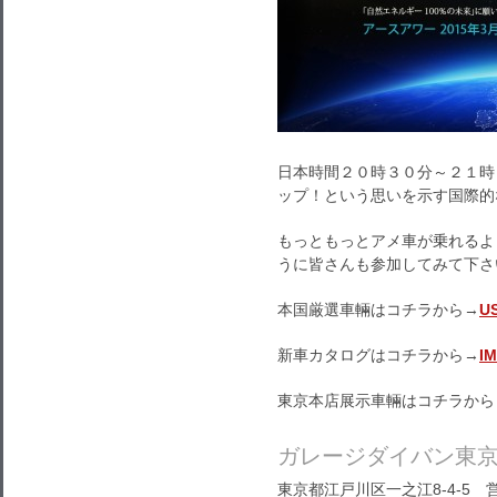
日本時間２０時３０分～２１時
ップ！という思いを示す国際的
もっともっとアメ車が乗れるよ
うに皆さんも参加してみて下さ
本国厳選車輛はコチラから→
U
新車カタログはコチラから→
I
東京本店展示車輛はコチラから
ガレージダイバン東
東京都江戸川区一之江8-4-5 営