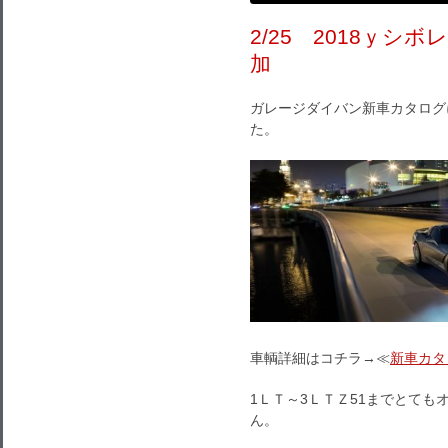
2/25 2018ｙ
加
ガレージダイバン新車カタログ
た。
車輌詳細はコチラ→≪
新車カタ
1ＬＴ～3ＬＴＺ51までとて
ん。