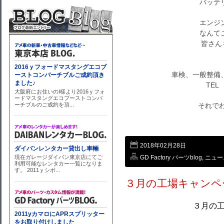
バッテ
エンジ
なんて
皆さん
車検、一般整備
TEL 
それでわ～
2018年02月28日
GD Factory パーツblog
,
ニュー
３月の工場キャンペ
３月の