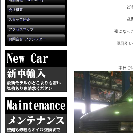
店舗情報 GDFactory
ども
会社概要
昼
スタッフ紹介
アクセスマップ
夜になっ
お問合せ･ファンレター
風邪引い
本日ご