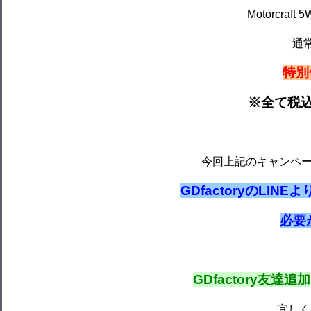
Motorcraft
通常
特別価
※全て税
今回上記のキャンペ
GDfactoryのLI
必要
GDfactory友達追加
宜しく