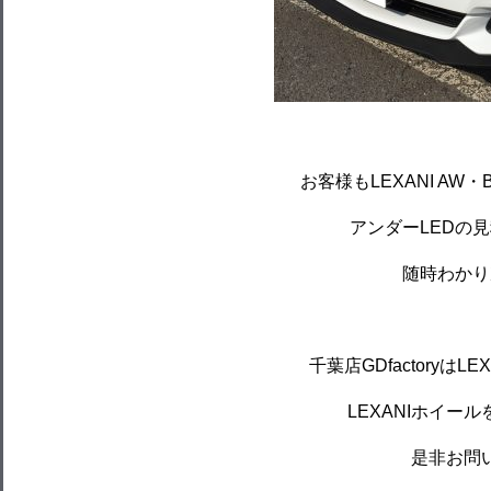
お客様もLEXANI AW
アンダーLEDの
随時わかり
千葉店GDfactoryは
LEXANIホイー
是非お問