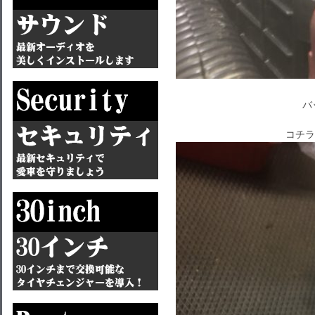
バ
コチラ