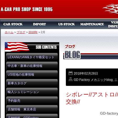
ホーム
>
ブログ
>
2018年
>
2月
LEXANIのAW&タイヤ格安セット
中古車・新車の在庫情報
2018年02月28日
US現地の在庫情報
GD Factory メカニックblog
,
ニ
新車カタログ
輸入シュミレーション
シボレー//アストロ
交換//
予約販売
店舗情報 東京本店
GD-facto