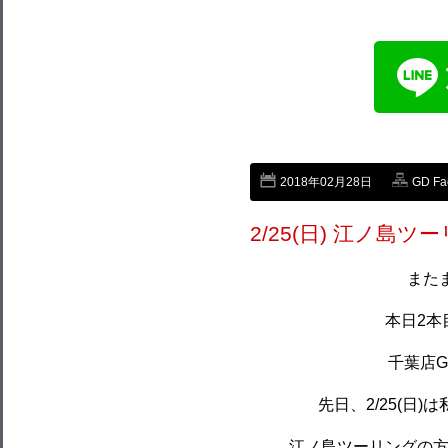
2018年02月28日
GD Fa
2/25(日) 江ノ島ツ
また
本日2本
千葉店GD
先日、2/25(日
江ノ島ツーリングの