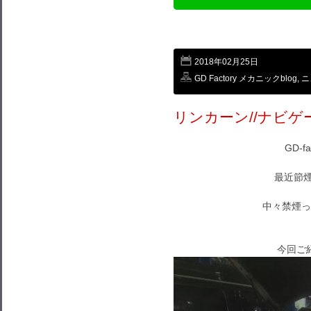
2018年02月25日
GD Factory メカニックblog
,
ニ
リンカーン//ナビゲー
GD-f
最近節煙
中々禁煙っ
今回ご