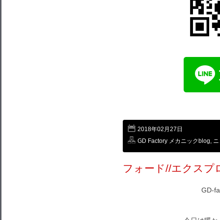
2018年02月27日
GD Factory メカニックblog
,
ニ
フォード//エクスプロ
GD-f