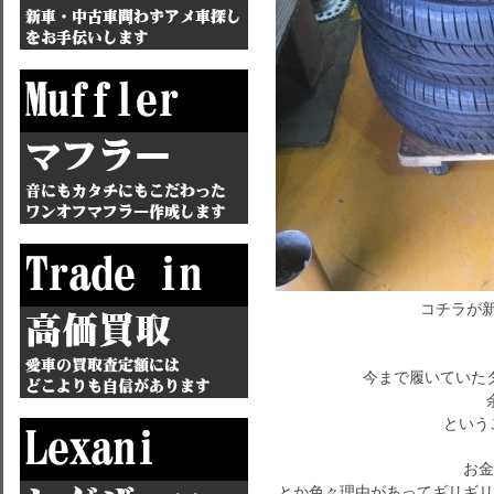
コチラが新
今まで履いていた
という
お金
とか色々理由があってギリギリ