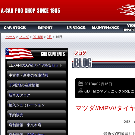
ホーム
>
ブログ
>
2018年
>
2月
>
16日
LEXANIのAW&タイヤ格安セット
中古車・新車の在庫情報
2018年02月16日
US現地の在庫情報
GD Factory メカニックblog
,
ニ
新車カタログ
輸入シュミレーション
マツダ//MPV//タイヤ
予約販売
GD-f
店舗情報 東京本店
最近の寒暖差には