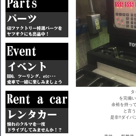
タ
を完備い
余裕を持って
と言う
是非!!ダイバ