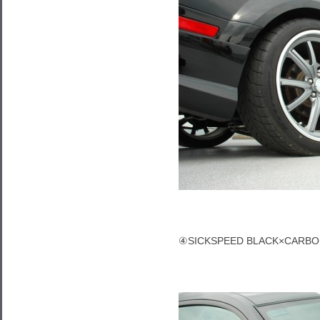
④SICKSPEED BLACK×CARBON 