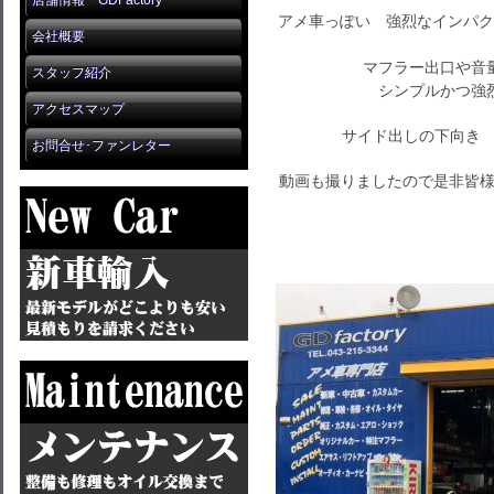
店舗情報 GDFactory
アメ車っぽい 強烈なインパク
会社概要
マフラー出口や音
スタッフ紹介
シンプルかつ強
アクセスマップ
サイド出しの下向き
お問合せ･ファンレター
動画も撮りましたので是非皆様