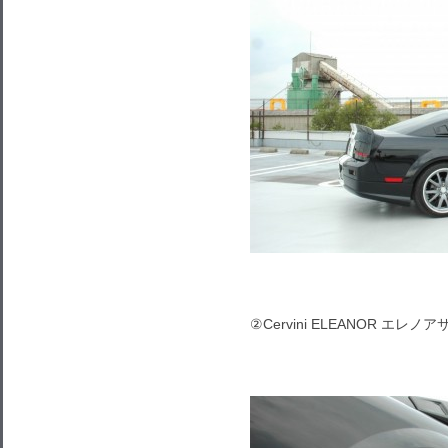
②Cervini ELEANOR エ