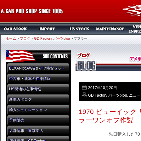
ホーム
>
ブログ
>
GD Factory パーツblog
>
マフラー
LEXANIのAW&タイヤ格安セット
中古車・新車の在庫情報
2017年10月20日
US現地の在庫情報
GD Factory パーツblog
,
ニュー
新車カタログ
輸入シュミレーション
1970 ビューイック
ラーワンオフ作製
予約販売
店舗情報 東京本店
先日購入した7