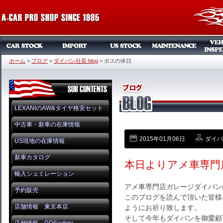
ホーム
>
ブログ
>
ダイバン社長 blog
>
ボスの休日
LEXANIのAW&タイヤ格安セット
中古車・新車の在庫情報
2015年01月06日
ダイバン
US現地の在庫情報
新車カタログ
本日よりアメ車専門
輸入シュミレーション
アメ車専門店ガレージダイバン
予約販売
このブログを読んで頂いた皆様
店舗情報 東京本店
ようにお祈り致します。
そして今年もダイバンを御愛顧