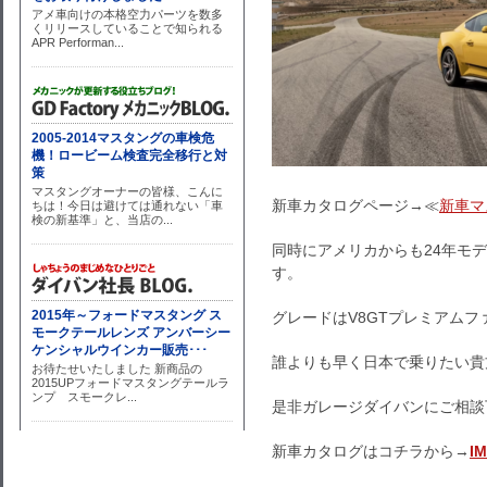
新車カタログページ→≪
新車マ
同時にアメリカからも24年モ
す。
グレードはV8GTプレミアムフ
誰よりも早く日本で乗りたい貴
是非ガレージダイバンにご相談
新車カタログはコチラから→
I