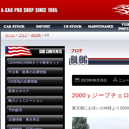
ホーム
>
ブログ
>
2023年
>
8月
LEXANIのAW&タイヤ格安セット
中古車・新車の在庫情報
2023年08月26日
ニュー
US現地の在庫情報
新車カタログ
2000ｙジープチェ
輸入シュミレーション
東京都にお住いのM様より200
予約販売
店舗情報 東京本店