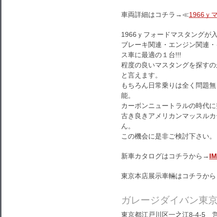
車両詳細はコチラ→≪
1966ｙ
1966ｙフォードマスタングが
ブレーキ関連・エンジン関連・
ス車に最適の１台!!!
程度の良いマスタングを探すの
と言えます。
もちろん日常乗りは全く問題無
能。
カーボンニュートラルの時代に
古き良きアメリカンマッスルカ
ん。
この機会に是非ご検討下さい。
新車カタログはコチラから→
I
東京本店展示車輛はコチラから
ガレージダイバン東
東京都江戸川区一之江8-4-5 営