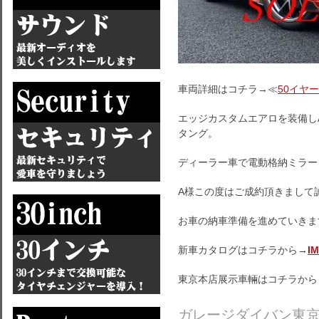
車両詳細はコチラ→≪
50イヤ
エッジカスタムエアロを装備しADV
タング。
ディーラー車で電動格納ミラー
A様この度はご成約頂きまして
お車の納車準備を進めていきま
新車カタログはコチラから→
I
東京本店展示車輛はコチラから
ガレージダイバン東