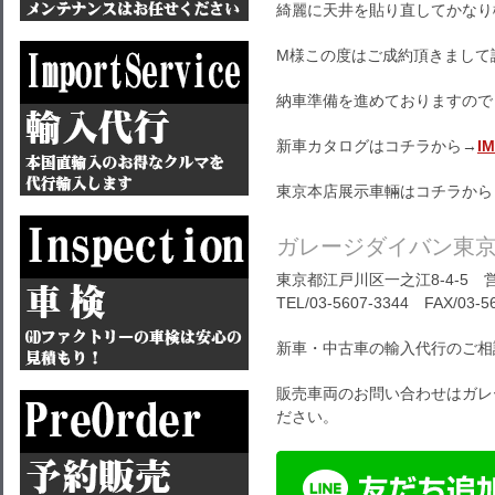
綺麗に天井を貼り直してかなり
M様この度はご成約頂きまして
納車準備を進めておりますので
新車カタログはコチラから→
I
東京本店展示車輛はコチラから
ガレージダイバン東
東京都江戸川区一之江8-4-5 営
TEL/03-5607-3344 FAX/03-5
新車・中古車の輸入代行のご相
販売車両のお問い合わせはガレ
ださい。