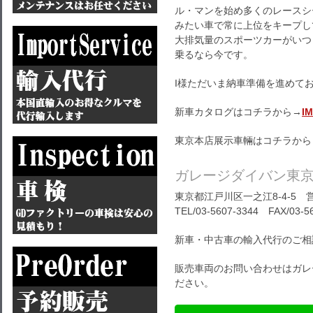
ル・マンを始め多くのレースシ
みたい車で常に上位をキープし
大排気量のスポーツカーがいつ
乗るなら今です。
I様ただいま納車準備を進めて
新車カタログはコチラから→
I
東京本店展示車輛はコチラから
ガレージダイバン東
東京都江戸川区一之江8-4-5 営
TEL/03-5607-3344 FAX/03-5
新車・中古車の輸入代行のご相
販売車両のお問い合わせはガレ
ださい。