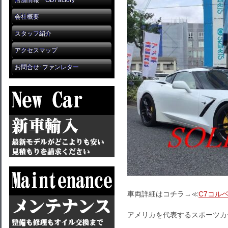
店舗情報 GDFactory
会社概要
スタッフ紹介
アクセスマップ
お問合せ･ファンレター
車両詳細はコチラ→≪
C7コル
アメリカを代表するスポーツカ