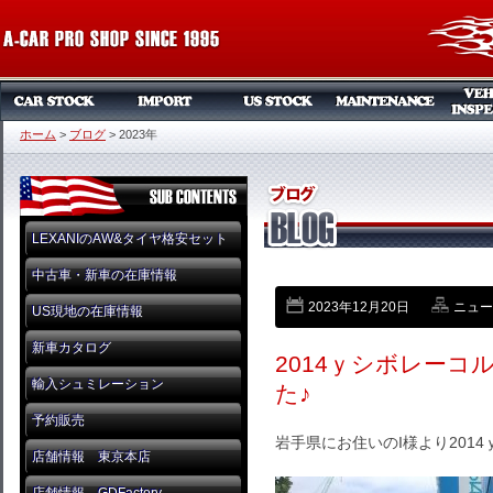
ホーム
>
ブログ
>
2023年
LEXANIのAW&タイヤ格安セット
中古車・新車の在庫情報
2023年12月20日
ニュー
US現地の在庫情報
新車カタログ
2014ｙシボレー
輸入シュミレーション
た♪
予約販売
岩手県にお住いのI様より201
店舗情報 東京本店