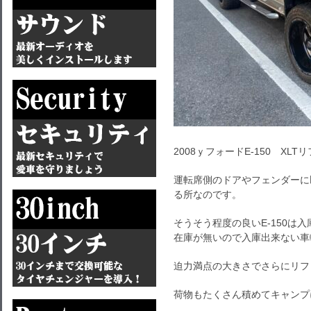
2008ｙフォードE-150 XLT
運転席側のドアやフェンダーに
る所なのです。
そうそう程度の良いE-150は
在庫が無いので入庫出来ない車
迫力満点の大きさでさらにリフ
荷物もたくさん積めてキャンプ