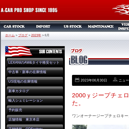
ホーム
>
ブログ
>
2023年
>
6月
LEXANIのAW&タイヤ格安セット
中古車・新車の在庫情報
2023年06月30日
ニュー
US現地の在庫情報
新車カタログ
2000ｙジープチ
輸入シュミレーション
た。
予約販売
ワンオーナージープチェロキー
店舗情報 東京本店