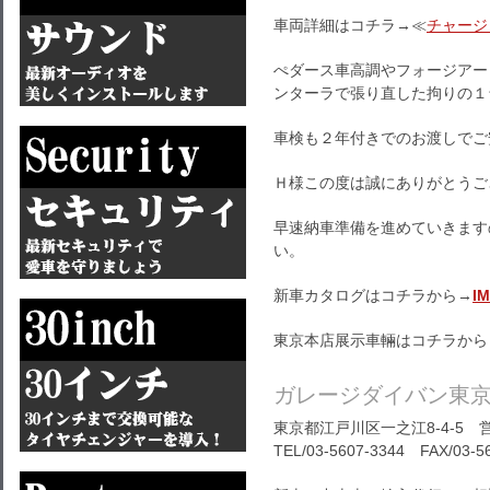
車両詳細はコチラ→≪
チャージ
ぺダース車高調やフォージアー
ンターラで張り直した拘りの１
車検も２年付きでのお渡しでご
Ｈ様この度は誠にありがとうご
早速納車準備を進めていきます
い。
新車カタログはコチラから→
I
東京本店展示車輛はコチラから
ガレージダイバン東
東京都江戸川区一之江8-4-5 営
TEL/03-5607-3344 FAX/03-5