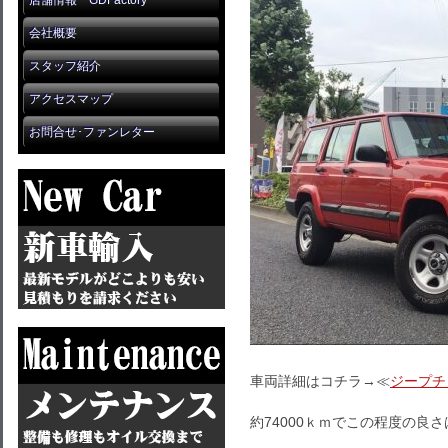
店舗情報 GDFactory
会社概要
スタッフ紹介
アクセスマップ
お問合せ･ファンレター
車両詳細はコチラ→≪
ジープチ
約74000ｋｍでこの程度の良