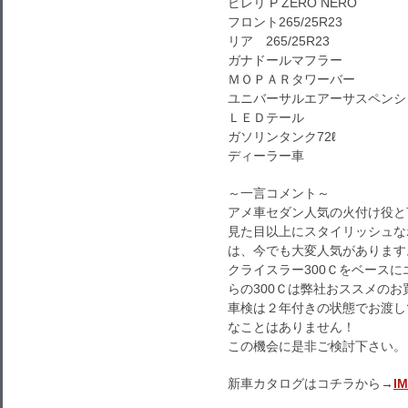
ピレリ P ZERO NERO
フロント265/25R23
リア 265/25R23
ガナドールマフラー
ＭＯＰＡＲタワーバー
ユニバーサルエアーサスペンシ
ＬＥＤテール
ガソリンタンク72ℓ
ディーラー車
～一言コメント～
アメ車セダン人気の火付け役と
見た目以上にスタイリッシュな
は、今でも大変人気があります
クライスラー300Ｃをベース
らの300Ｃは弊社おススメの
車検は２年付きの状態でお渡し
なことはありません！
この機会に是非ご検討下さい。
新車カタログはコチラから→
I