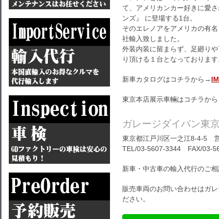
て、アメリカンカー好きに愛され
ンズ』 に登場する1台。
そのエレノアをアメリカの有名
社輸入致しました。
外装内装に留まらず、足廻りや
り頂ける１台となっております
新車カタログはコチラから→
I
東京本店展示車輛はコチラから
ガレージダイバン東
東京都江戸川区一之江8-4-5 営
TEL/03-5607-3344 FAX/03-5
新車・中古車の輸入代行のご相
販売車両のお問い合わせはガレ
ださい。