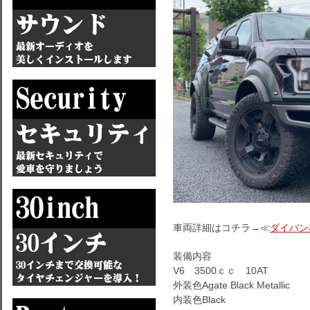
車両詳細はコチラ→≪
ダイバン
装備内容
V6 3500ｃｃ 10AT
外装色Agate Black Metallic
内装色Black