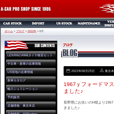
ホーム
>
ブログ
>
2022年
>
8月
LEXANIのAW&タイヤ格安セット
中古車・新車の在庫情報
2022年08月25日
東京本店
US現地の在庫情報
新車カタログ
1967ｙフォード
輸入シュミレーション
ました♪
予約販売
長野県にお住いのH様より19
店舗情報 東京本店
きました♪