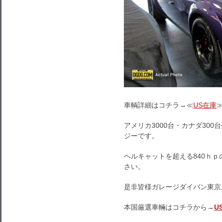
車輌詳細はコチラ→≪
US在庫
アメリカ3000台・カナダ30
ジーです。
ヘルキャットを超える840ｈ
さい。
是非皆様ガレージダイバン東京
本国厳選車輛はコチラから→
U