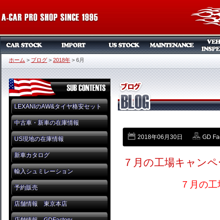
ホーム
>
ブログ
>
2018年
>
6月
LEXANIのAW&タイヤ格安セット
中古車・新車の在庫情報
2018年06月30日
GD Fa
US現地の在庫情報
新車カタログ
７月の工場キャンペー
輸入シュミレーション
７月の工
予約販売
店舗情報 東京本店