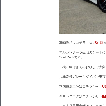
車輌詳細はコチラ→≪
US在庫
アルカンターラ生地のシートにB
Scat Packです。
車検３年付きでのお渡しで大変
是非皆様ガレージダイバン東京
本国厳選車輛はコチラから→
U
新車カタログはコチラから→
I
東京本店展示車輛はコチラから