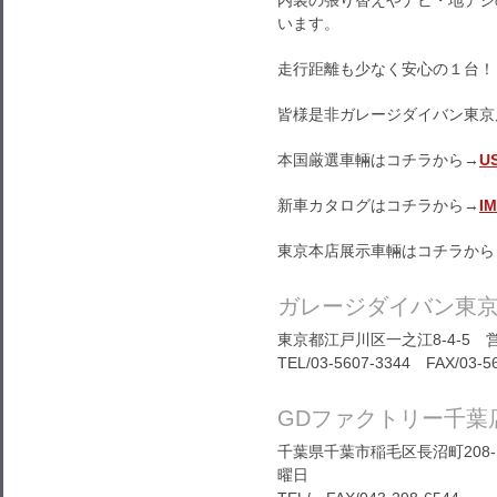
内装の張り替えやナビ・地デジ
います。
走行距離も少なく安心の１台！
皆様是非ガレージダイバン東京
本国厳選車輛はコチラから→
U
新車カタログはコチラから→
I
東京本店展示車輛はコチラから
ガレージダイバン東
東京都江戸川区一之江8-4-5 営
TEL/03-5607-3344 FAX/03-5
GDファクトリー千葉
千葉県千葉市稲毛区長沼町208-1
曜日