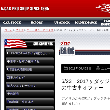
ホーム
>
ブログ
>
ニュース＆トピックス
>
6/23 2017ｙダッジチャージャーR/T Sca
LEXANIのAW&タイヤ格安セット
中古車・新車の在庫情報
2018年06月23日
ニュー
US現地の在庫情報
新車カタログ
6/23 2017ｙダッジ
輸入シュミレーション
の中古車オファー
予約販売
アメリカから2017ｙダッジチャー
店舗情報 東京本店
届きました♪