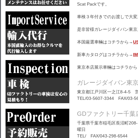
Scat Packです。
車検３年付きでのお渡しで大変
是非皆様ガレージダイバン東京
本国厳選車輛はコチラから→
U
新車カタログはコチラから→
I
東京本店展示車輛はコチラから
ガレージダイバン東
東京都江戸川区一之江8-4-5 営
TEL/03-5607-3344 FAX/03-5
GDファクトリー千葉
千葉県千葉市稲毛区長沼町208-1
曜日
TEL/ FAX/043-298-6544