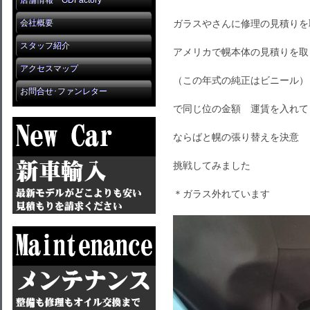
店舗情報 GDFactory
会社概要
ガラスやさんに修理の見積りを
スタッフ紹介
アメリカで幌本体の見積りを取
アクセスマップ
（この年式の純正はビニール）
お問合せ･ファンレター
で同じ位の金額 運賃を入れて
ならばと幌の張り替えを決意
挑戦してみました
＊ガラス外れています