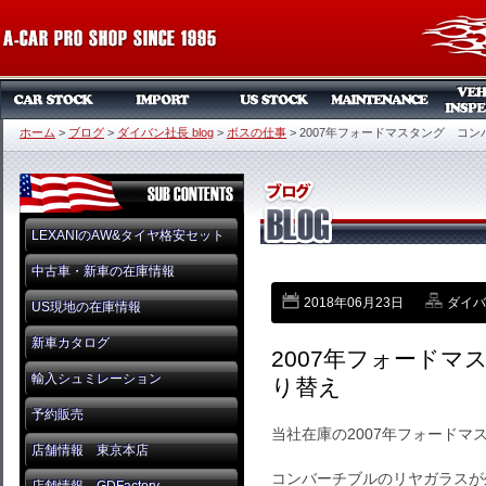
ホーム
>
ブログ
>
ダイバン社長 blog
>
ボスの仕事
>
2007年フォードマスタング コ
LEXANIのAW&タイヤ格安セット
中古車・新車の在庫情報
2018年06月23日
ダイバン
US現地の在庫情報
新車カタログ
2007年フォード
輸入シュミレーション
り替え
予約販売
当社在庫の2007年フォードマ
店舗情報 東京本店
コンバーチブルのリヤガラスが