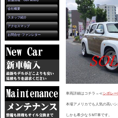
店舗情報 GDFactory
会社概要
スタッフ紹介
アクセスマップ
お問合せ･ファンレター
車両詳細はコチラ→≪
シボレー
本場アメリカでも人気の高いシ
しかも希少な５MT車です。