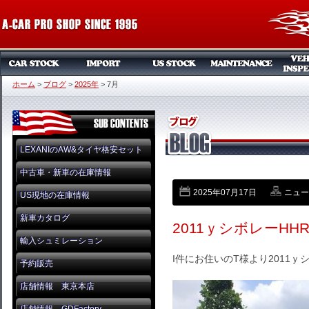
ホーム
>
ブログ
>
2025年
>
7月
LEXANIのAW&タイヤ格安セット
中古車・新車の在庫情報
2025年07月17日
ニュー
US現地の在庫情報
新車カタログ
2011ｙシボレーH
輸入シュミレーション
I件にお住いのT様より2011ｙ
予約販売
店舗情報 東京本店