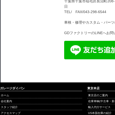
千葉県千葉市稲毛区長沼町208-1
日
TEL/ FAX/043-298-6544
車検・修理やカスタム・パーツ
GDファクトリーのLINEへお
ガレージダイバン
東京本店
ホーム
東京店のご案内
会社案内
在庫車輌(中古車・新
スタッフ紹介
輸入代行サービス
アクセスマップ
US本国在庫の紹介