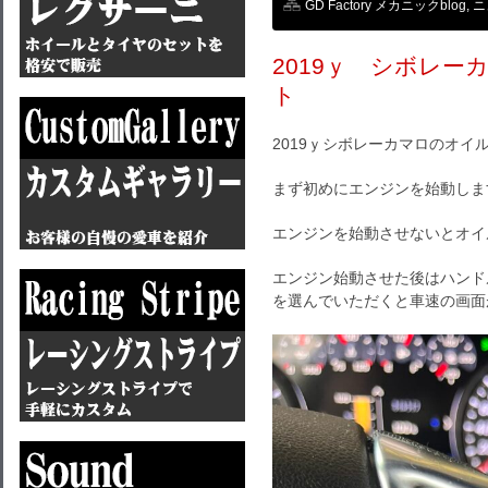
GD Factory メカニックblog
,
ニ
2019ｙ シボレ
ト
2019ｙシボレーカマロのオ
まず初めにエンジンを始動しま
エンジンを始動させないとオイ
エンジン始動させた後はハンド
を選んでいただくと車速の画面