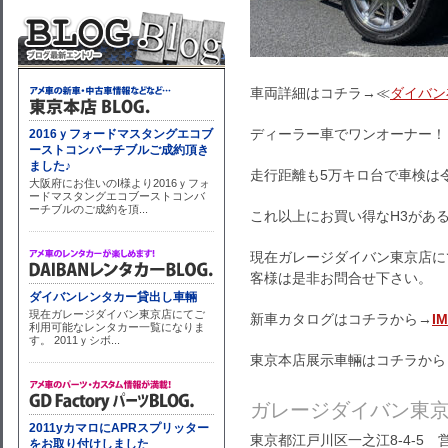
車両詳細はコチラ→≪
ダイバン
ディーラー車でワンオーナー！
走行距離も5万キロ台で車検は令
これ以上にお買い得なH3があ
現在ガレージダイバン東京店に
客様は是非お問合せ下さい。
新車カタログはコチラから→
I
東京本店展示車輛はコチラから
ガレージダイバン東
東京都江戸川区一之江8-4-5 営