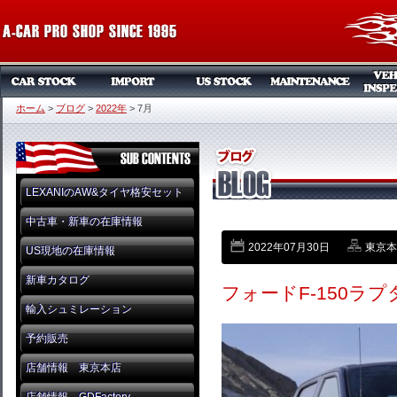
ホーム
>
ブログ
>
2022年
>
7月
LEXANIのAW&タイヤ格安セット
中古車・新車の在庫情報
2022年07月30日
東京本店
US現地の在庫情報
新車カタログ
フォードF-150ラプ
輸入シュミレーション
予約販売
店舗情報 東京本店