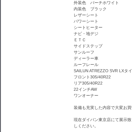
外装色 バーチホワイト
内装色 ブラック
レザーシート
パワーシート
シートヒーター
ナビ・地デジ
ＥＴＣ
サイドステップ
サンルーフ
ディーラー車
ルーフレール
SAILUN ATREZZO SVR LXタ
フロント305/40R22
リア305/40R22
22インチAW
ワンオーナー
装備も充実した内容で大変お買
現在ダイバン東京店にて展示致
しください。