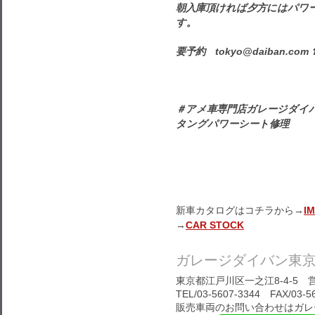
朝入庫頂ければ夕方にはパワ
す。
要予約 tokyo@daiban.com ☎
＃アメ車専門店ガレージダイ
タングパワーシート修理
新車カタログはコチラから→
I
→
CAR STOCK
ガレージダイバン東
東京都江戸川区一之江8-4-5 営
TEL/03-5607-3344 FAX
販売車両のお問い合わせはガレ