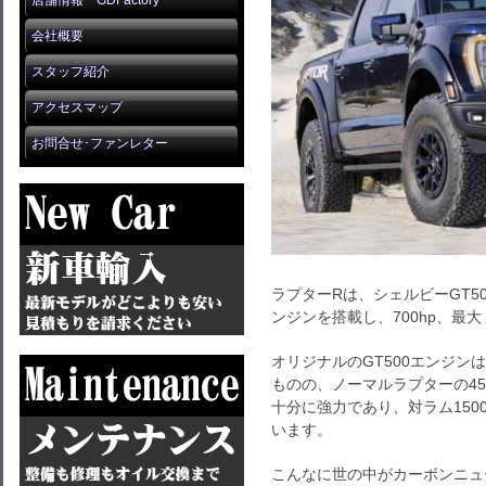
店舗情報 GDFactory
会社概要
スタッフ紹介
アクセスマップ
お問合せ･ファンレター
ラプターRは、シェルビーGT50
ンジンを搭載し、700hp、最大ト
オリジナルのGT500エンジン
ものの、ノーマルラプターの45
十分に強力であり、対ラム150
います。
こんなに世の中がカーボンニュ