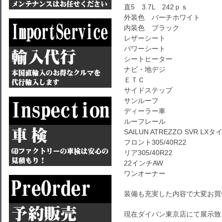
直5 3.7L 242ｐｓ
外装色 バーチホワイト
内装色 ブラック
レザーシート
パワーシート
シートヒーター
ナビ・地デジ
ＥＴＣ
サイドステップ
サンルーフ
ディーラー車
ルーフレール
SAILUN ATREZZO SVR LXタ
フロント305/40R22
リア305/40R22
22インチAW
ワンオーナー
装備も充実した内容で大変お買
現在ダイバン東京店にて展示致