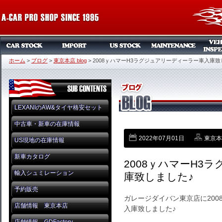
ホーム
>
ブログ
>
東京本店 blog
>
2008ｙハマーH3ラグジュアリーディーラー車入庫致
LEXANIのAW&タイヤ格安セット
中古車・新車の在庫情報
2022年07月01日
東京本店
US現地の在庫情報
新車カタログ
2008ｙハマーH3
輸入シュミレーション
庫致しました♪
予約販売
ガレージダイバン東京店に200
店舗情報 東京本店
入庫致しました♪