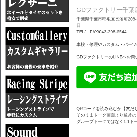
GDファクトリー千葉
千葉県千葉市稲毛区長沼町208-1
日
TEL/ FAX/043-298-6544
車検・修理やカスタム・パーツ
GDファクトリーのLINEへお
QRコードを読み込むか【友だ
そのままトーク画面より通常のL
グループトークではなく1:1