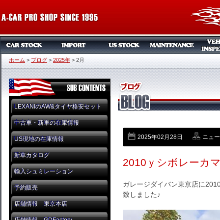
ホーム
>
ブログ
>
2025年
>
2月
LEXANIのAW&タイヤ格安セット
中古車・新車の在庫情報
2025年02月28日
ニュー
US現地の在庫情報
新車カタログ
2010ｙシボレーカマ
輸入シュミレーション
ガレージダイバン東京店に201
予約販売
致しました♪
店舗情報 東京本店