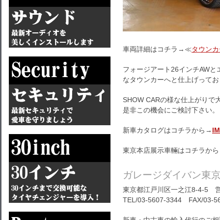
車両詳細はコチラ→≪
タウンカ
フォージアート26インチAW
なタウンカーへと仕上げってお
SHOW CARの様な仕上がり
是非この機会にご検討下さい。
新車カタログはコチラから→
I
東京本店展示車輛はコチラから
ガレージダイバン東
東京都江戸川区一之江8-4-5 営
TEL/03-5607-3344 FAX/03-5