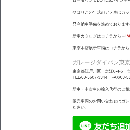
ローダウン＆BOYDS17イン
やはりこの年式のアメ車はカッ
只今納車準備を進めております
新車カタログはコチラから→
I
東京本店展示車輛はコチラから
ガレージダイバン東
東京都江戸川区一之江8-4-5 営
TEL/03-5607-3344 FAX/03-5
新車・中古車の輸入代行のご相
販売車両のお問い合わせはガレ
ださい。