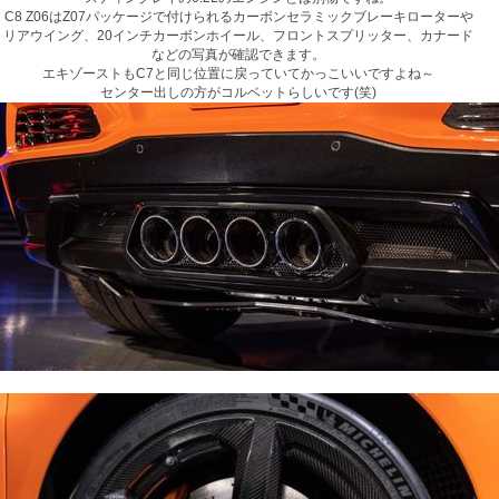
C8 Z06はZ07パッケージで付けられるカーボンセラミックブレーキローターや
リアウイング、20インチカーボンホイール、フロントスプリッター、カナード
などの写真が確認できます。
エキゾーストもC7と同じ位置に戻っていてかっこいいですよね～
センター出しの方がコルベットらしいです(笑)