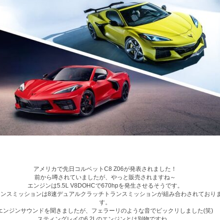
アメリカで先日コルベットC8 Z06が発表されました！
前から噂されていましたが、やっと販売されますね～
エンジンは5.5L V8DOHCで670hpを発生させるそうです。
ランスミッションは8速デュアルクラッチトランスミッションが組み合わされており
す。
エンジンサウンドを聞きましたが、フェラーリのような音でビックリしました(笑)
スティングレイの6.2Lのエンジンとは別物ですね。