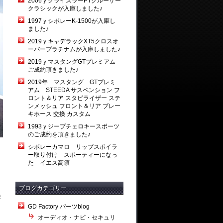
2006ｙクライスラーPTクルーザー
クラシックが入庫しました♪
1997ｙシボレーK-1500が入庫し
ました♪
2019ｙキャデラックXT5クロスオ
ーバープラチナムが入庫しました♪
2019ｙマスタングGTプレミアム
ご成約頂きました♪
2019年 マスタング GTプレミ
アム STEEDA サスペンション フ
ロント＆リア スタビライザー ステ
ンメッシュ フロント＆リア ブレー
キホース 交換 カスタム
1993ｙジープチェロキースポーツ
のご成約を頂きました♪
シボレーカマロ リップスポイラ
ー取り付け スポーティーになっ
た イエス高須
ブログカテゴリー
ま
GD Factory パーツblog
オーディオ・ナビ・セキュリ