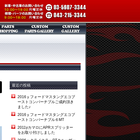
最近の投稿
2016ｙフォードマスタングエコブ
ーストコンバーチブルご成約頂き
ました♪
2016ｙフォードマスタングエコブ
ーストコンバーチブル６MT
2011yカマロにAPRスプリッター
をお取り付けしました