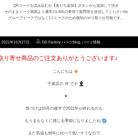
QRコードを読み込むか【友だち追加】ボタンから追加して頂き
そのままトーク画面より通常のLINEの要領で質問等を送信してくださいhp
グループトークではなく1:1トークのため個別のやり取りが可能です。
2021年10月27日
GD Factory パーツblog
,
パーツ情報
取り寄せ商品のご注文ありがとうございます♪
こんにちは
千葉店の 伴 です
★
気づけば10月の後半で2021年が終わるのも、
もうまもなくに感じる季節になりましたね
また気温も例年に比べて低いそうなので、