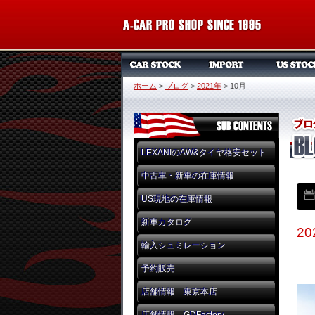
ホーム
>
ブログ
>
2021年
>
10月
LEXANIのAW&タイヤ格安セット
中古車・新車の在庫情報
US現地の在庫情報
新車カタログ
2
輸入シュミレーション
予約販売
店舗情報 東京本店