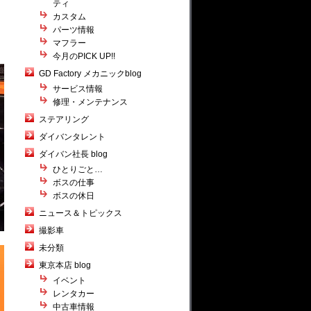
ティ
カスタム
パーツ情報
マフラー
今月のPICK UP!!
GD Factory メカニックblog
サービス情報
修理・メンテナンス
ステアリング
ダイバンタレント
ダイバン社長 blog
ひとりごと…
ボスの仕事
ボスの休日
ニュース＆トピックス
撮影車
未分類
東京本店 blog
イベント
レンタカー
中古車情報