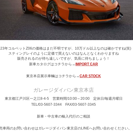
023年コルベットZ06の価格はまだ不明ですが、10万ドル以上なのは確かですね(笑)
スティングレイのように定価で買えないのはなんとなくわかりますね
販売されるのが待ち遠しいですが、気長に待ちましょう！
新車カタログはコチラから→
IMPORT CAR
東京本店展示車輛はコチラから→
CAR STOCK
ガレージダイバン東京本店
東京都江戸川区一之江8-4-5 営業時間/10:00～20:00 定休日/毎週月曜日
TEL/03-5607-3344 FAX/03-5607-3345
新車・中古車の輸入代行のご相談
売車両のお問い合わせはガレージダイバン東京店のLINEへお問い合わせください。