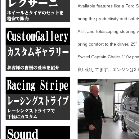
Available features like a Ford
bring the productivity and safet
A tilt-and-telescoping steering 
bring comfort to the driver, 2
Swivel Captain Chairs 110v po
良い顔してます。エンジンは3.5