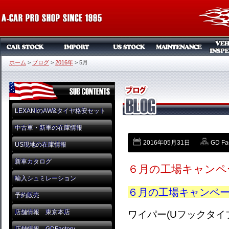
ホーム
>
ブログ
>
2016年
>
5月
LEXANIのAW&タイヤ格安セット
中古車・新車の在庫情報
2016年05月31日
GD Fa
US現地の在庫情報
新車カタログ
６月の工場キャンペ
輸入シュミレーション
６月の工場キャンペ
予約販売
店舗情報 東京本店
ワイパー(Uフックタイ