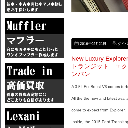
2016年05月21日
ダイバン
New Luxury Explor
トランジット エク
ンバン
A 3.5L EcoBoost V6 comes turbo
All the the new and latest avail
come to expect from Explorer.
Inside, the 2015 Ford Transit 