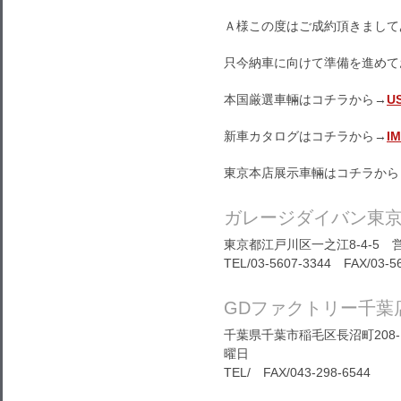
Ａ様この度はご成約頂きまして
只今納車に向けて準備を進めて
本国厳選車輛はコチラから→
U
新車カタログはコチラから→
I
東京本店展示車輛はコチラから
ガレージダイバン東
東京都江戸川区一之江8-4-5 営
TEL/03-5607-3344 FAX/03-5
GDファクトリー千葉
千葉県千葉市稲毛区長沼町208-1
曜日
TEL/ FAX/043-298-6544