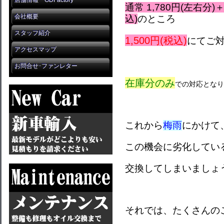
店舗情報 GDFactory
通常 1,780円(左右分)＋
会社概要
込)
のところ
スタッフ紹介
1,500円(税込)
にてご
アクセスマップ
お問合せ･ファンレター
在庫分のみ
での対応となり
これから
梅雨
にかけて
この機会に劣化してい
交換してしまいましょ
それでは、たくさんの