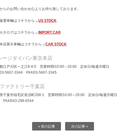
からのお問い合わせ心よりお待ち致しております。
厳選車輛はコチラから→
US STOCK
カタログはコチラから→
IMPORT CAR
本店展示車輛はコチラから→
CAR STOCK
レージダイバン東京本店
都江戸川区一之江8-4-5 営業時間/10:00～20:00 定休日/毎週月曜日
/03-5607-3344 FAX/03-5607-3345
Dファクトリー千葉店
県千葉市稲毛区長沼町208-1 営業時間/10:00～20:00 定休日/毎週月曜日
/ FAX/043-298-6544
« 前の記事
次の記事 »