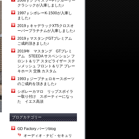
2006ｙクライスラーPTクルーザー
クラシックが入庫しました♪
1997ｙシボレーK-1500が入庫し
ました♪
2019ｙキャデラックXT5クロスオ
ーバープラチナムが入庫しました♪
2019ｙマスタングGTプレミアム
ご成約頂きました♪
2019年 マスタング GTプレミ
アム STEEDA サスペンション フ
ロント＆リア スタビライザー ステ
ンメッシュ フロント＆リア ブレー
キホース 交換 カスタム
1993ｙジープチェロキースポーツ
のご成約を頂きました♪
シボレーカマロ リップスポイラ
ー取り付け スポーティーになっ
た イエス高須
ブログカテゴリー
GD Factory パーツblog
オーディオ・ナビ・セキュリ