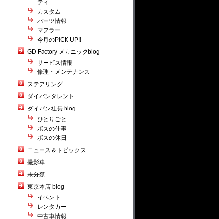
ティ
カスタム
パーツ情報
マフラー
今月のPICK UP!!
GD Factory メカニックblog
サービス情報
修理・メンテナンス
ステアリング
ダイバンタレント
ダイバン社長 blog
ひとりごと…
ボスの仕事
ボスの休日
ニュース＆トピックス
撮影車
未分類
東京本店 blog
イベント
レンタカー
中古車情報