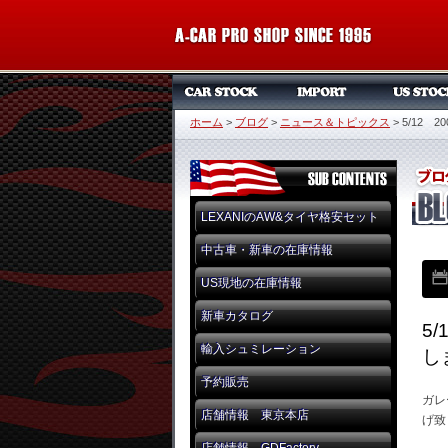
ホーム
>
ブログ
>
ニュース＆トピックス
>
5/12
LEXANIのAW&タイヤ格安セット
中古車・新車の在庫情報
US現地の在庫情報
新車カタログ
5
輸入シュミレーション
し
予約販売
ガレ
店舗情報 東京本店
げ致