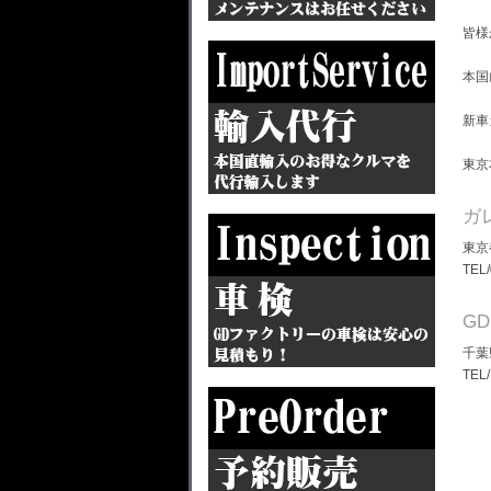
皆様
本国
新車
東京
ガ
東京
TEL
G
千葉
TEL