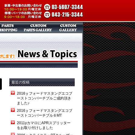
最近の投稿
2016ｙフォードマスタングエコブ
ーストコンバーチブルご成約頂き
ました♪
2016ｙフォードマスタングエコブ
ーストコンバーチブル６MT
2011yカマロにAPRスプリッター
をお取り付けしました