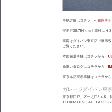
車輌詳細はコチラ→≪
在庫車
≫
実走行38,754ｋｍ！車検はＨ
車両はダイバン東京店で展示致
ご覧ください。
本国厳選車輛はコチラから→
U
新車カタログはコチラから→
I
東京本店展示車輛はコチラから
ガレージダイバン東
東京都江戸川区一之江8-4-5 営
TEL/03-5607-3344 FAX/03-5