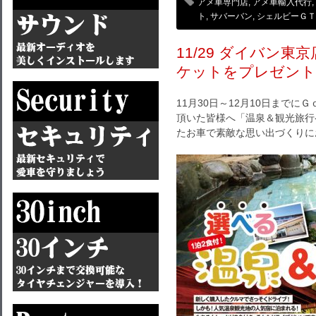
アメ車専門店
,
アメ車輸入代行
,
ト
,
サバーバン
,
シェルビーＧＴ3
11/29 ダイバン
ケットをプレゼント
11月30日～12月10日まで
頂いた皆様へ「温泉＆観光旅行
たお車で素敵な思い出づくりに