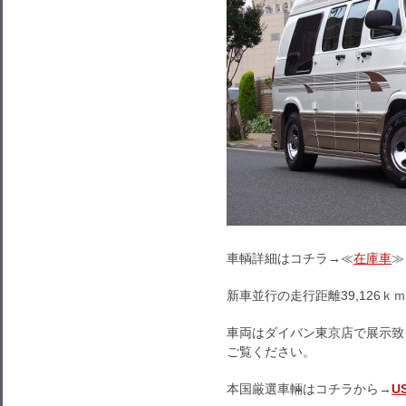
車輌詳細はコチラ→≪
在庫車
≫
新車並行の走行距離39,126ｋ
車両はダイバン東京店で展示致
ご覧ください。
本国厳選車輛はコチラから→
U