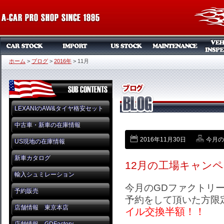
ホーム
>
ブログ
>
2016年
>
11月
LEXANIのAW&タイヤ格安セット
中古車・新車の在庫情報
2016年11月30日
今月のP
US現地の在庫情報
新車カタログ
12月の工場キャン
輸入シュミレーション
今月のGDファクトリ
予約販売
予約をして頂いた方限
店舗情報 東京本店
イル交換半額！！