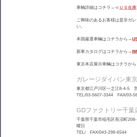
車輌詳細はコチラ→≪
ＵＳ在庫
ご興味のあるお客様は是非ガレ
い。
本国厳選車輛はコチラから→
U
新車カタログはコチラから→
I
東京本店展示車輛はコチラから
ガレージダイバン東
東京都江戸川区一之江8-4-5 営
TEL/03-5607-3344 FAX/03-5
GDファクトリー千葉
千葉県千葉市稲毛区長沼町208-1
曜日
TEL/ FAX/043-298-6544