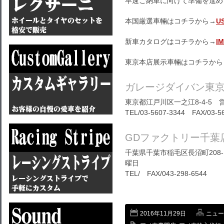
早速ご納車に向けて準備を進め
本国厳選車輛はコチラから→
U
新車カタログはコチラから→
I
東京本店展示車輛はコチラから
ガレージダイバン東
東京都江戸川区一之江8-4-5 営
TEL/03-5607-3344 FAX/03-5
GDファクトリー千葉
千葉県千葉市稲毛区長沼町208-1
曜日
TEL/ FAX/043-298-6544
2016年11月29日
ニュー