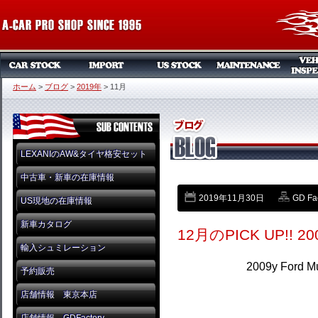
ホーム
>
ブログ
>
2019年
>
11月
LEXANIのAW&タイヤ格安セット
中古車・新車の在庫情報
2019年11月30日
GD Fa
US現地の在庫情報
新車カタログ
12月のPICK UP!! 200
輸入シュミレーション
2009y Ford M
予約販売
店舗情報 東京本店