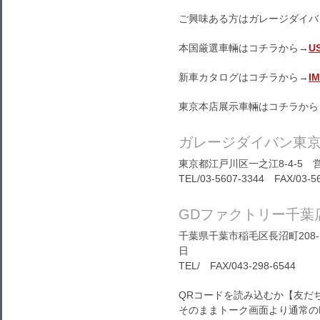
ご興味ある方はガレージダイバ
本国厳選車輛はコチラから→
U
新車カタログはコチラから→
I
東京本店展示車輛はコチラから
ガレージダイバン東
東京都江戸川区一之江8-4-5 営
TEL/03-5607-3344 FAX/03-5
GDファクトリー千葉
千葉県千葉市稲毛区長沼町208-1
日
TEL/ FAX/043-298-6544
QRコードを読み込むか【友だ
そのままトーク画面より通常の