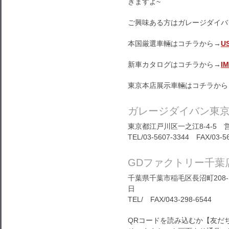
きますよ~
ご興味ある方はガレージダイバ
本国厳選車輛はコチラから→
U
新車カタログはコチラから→
I
東京本店展示車輛はコチラから
ガレージダイバン東
東京都江戸川区一之江8-4-5 営
TEL/03-5607-3344 FAX/03-5
GDファクトリー千葉
千葉県千葉市稲毛区長沼町208-1
日
TEL/ FAX/043-298-6544
QRコードを読み込むか【友だ