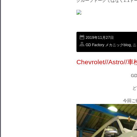
グループトークではなく1:1
2019年11月27日
GD Factory メカニックblog
,
ニ
Chevrolet//Ast
GD
ど
今回ご