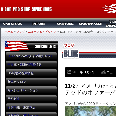
ホーム
>
ブログ
>
ニュース＆トピックス
>
11/27 アメリカから2020年トヨタタンド
LEXANIのAW&タイヤ格安セット
中古車・新車の在庫情報
2019年11月27日
ニュー
US現地の在庫情報
新車カタログ
11/27 アメリカか
輸入シュミレーション
テッドのオファーが
予約販売
アメリカから2020年トヨタタ
店舗情報 東京本店