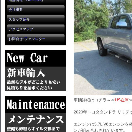
店舗情報 GDFactory
会社概要
スタッフ紹介
アクセスマップ
お問合せ･ファンレター
車輌詳細はコチラ→≪
US在庫
2020年トヨタタンドラ リミ
エンジンは5.7L V8エンジ
ンが組み合わされています。