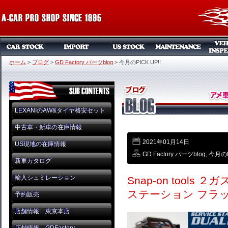
ホーム
>
ブログ
>
GD Factory パーツblog
>
今月のPICK UP!!
LEXANIのAW&タイヤ格安セット
中古車・新車の在庫情報
2021年01月14日
US現地の在庫情報
GD Factory パーツblog
,
今月のPI
新車カタログ
輸入シュミレーション
Snap-on tool
ステーション フラ
予約販売
店舗情報 東京本店