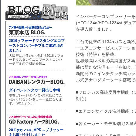
インバーターコンプレッサーを
(HFC-134a/HFO-1234yf 
を導入致しました。
１台で従来のR134aガスと新冷
ーエアコンサービスステーション
技術（特許）を搭載。
世界最高レベルの高純度ガス再
能は新たな洗浄モードを加え、
新開発の７インチタッチ式カラ
ル式アナログメーターを搭載で
■フロンガス高純度再生機能（２ガス1
対応）
■エアコンサイクル洗浄機能（３
■各メーカー・モデル別ガス量表