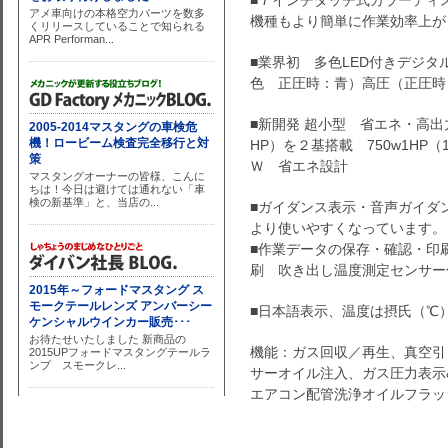
■７インチタッチ式カラーディ
機種もより簡単に作業効率上が
■業界初 多色LED付きデジ
色 正圧時：青）高圧（正圧時
■新開発 超小型 省エネ・高
HP）を２基搭載 750w1HP
Ｗ 省エネ設計
■ガイダンス表示・音声ガイ
より使いやすくなっています。
■作業データの保存・確認・印
刷 吹き出し温度測定センサー
■日本語表示、温度は摂氏（℃
機能：ガス回収／再生、真空引
サーオイル注入、ガス圧力表示
エアコン配管洗浄オイルフラッ