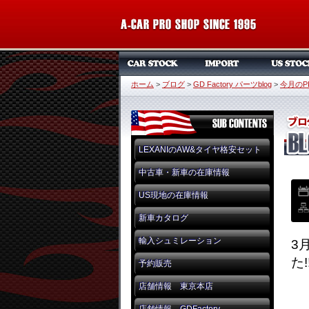
ホーム
>
ブログ
>
GD Factory パーツblog
>
今月のPIC
LEXANIのAW&タイヤ格安セット
中古車・新車の在庫情報
US現地の在庫情報
新車カタログ
輸入シュミレーション
3
た!
予約販売
店舗情報 東京本店