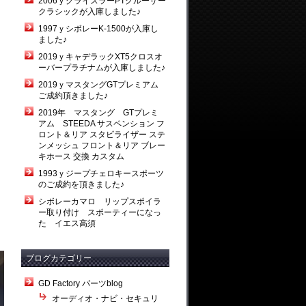
2006ｙクライスラーPTクルーザー
クラシックが入庫しました♪
1997ｙシボレーK-1500が入庫し
ました♪
2019ｙキャデラックXT5クロスオ
ーバープラチナムが入庫しました♪
2019ｙマスタングGTプレミアム
ご成約頂きました♪
2019年 マスタング GTプレミ
アム STEEDA サスペンション フ
ロント＆リア スタビライザー ステ
ンメッシュ フロント＆リア ブレー
キホース 交換 カスタム
1993ｙジープチェロキースポーツ
のご成約を頂きました♪
シボレーカマロ リップスポイラ
ー取り付け スポーティーになっ
た イエス高須
ブログカテゴリー
GD Factory パーツblog
オーディオ・ナビ・セキュリ