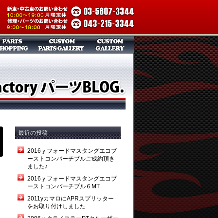
最近の投稿
2016ｙフォードマスタングエコブ
ーストコンバーチブルご成約頂き
ました♪
2016ｙフォードマスタングエコブ
ーストコンバーチブル６MT
2011yカマロにAPRスプリッター
をお取り付けしました