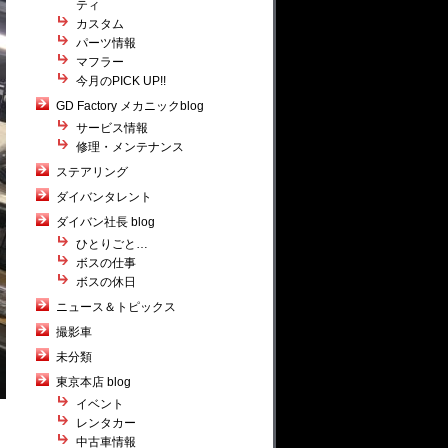
ティ
カスタム
パーツ情報
マフラー
今月のPICK UP!!
GD Factory メカニックblog
サービス情報
修理・メンテナンス
ステアリング
ダイバンタレント
ダイバン社長 blog
ひとりごと…
ボスの仕事
ボスの休日
ニュース＆トピックス
撮影車
未分類
東京本店 blog
イベント
レンタカー
中古車情報