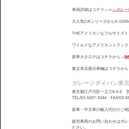
車両詳細はコチラ→≪
シボレーK
大人気C/KシリーズからK-150
THEアメリカンなフルサイズ
ワイルドなアメリカントラック
新車カタログはコチラから→
I
東京本店展示車輛はコチラから
ガレージダイバン東
東京都江戸川区一之江8-4-5 営
TEL/03-5607-3344 FAX/03-5
新車・中古車の輸入代行のご相
販売車両のお問い合わせはガレ
ださい。