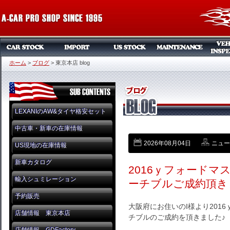
ホーム
>
ブログ
>
東京本店 blog
LEXANIのAW&タイヤ格安セット
中古車・新車の在庫情報
2026年08月04日
ニュー
US現地の在庫情報
新車カタログ
2016ｙフォード
輸入シュミレーション
ーチブルご成約頂き
予約販売
大阪府にお住いのI様より201
店舗情報 東京本店
チブルのご成約を頂きました♪