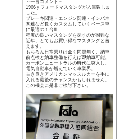
～一言コメント～
1966ｙフォードマスタングが入庫致しま
した。
ブレーキ関連・エンジン関連・インパネ
関連など長くカスタムしていくベース車
に最適の１台!!!
程度の良いマスタングを探すのが困難な
近年、とてもお買い得なマスタングと言
えます。
もちろん日常乗りは全く問題無く、納車
前点検と納車整備を行えば即納車可能。
カーボンニュートラルの時代に突入し、
電気自動車が増えていく車業界。
古き良きアメリカンマッスルカーを手に
入れる最後のチャンスかもしれません。
この機会に是非ご検討下さい。