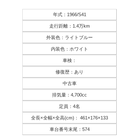
年式
：
1966/S41
走行距離
：
1.4万km
外装色
：
ライトブルー
内装色
：
ホワイト
車検
：
修復歴
：
あり
中古車
排気量
：
4,700cc
定員
：
4名
全長×全幅×
全高(cm)
：
461×176×133
車台番号末尾
：
574