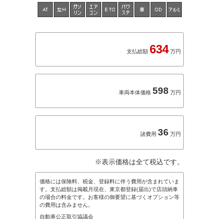
634
支払総額
万円
598
車両本体価格
万円
36
諸費用
万円
※表示価格は全て税込です。
価格には保険料、税金、登録料に伴う費用が含まれていま
す。支払総額は掲載月現在、東京都登録(届出)で店頭納車
の場合の料金です。お客様の御要望に基づくオプション等
の費用は含みません。
自動車公正取引協議会