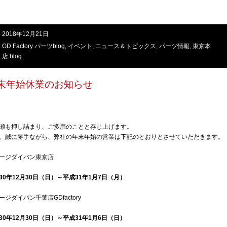
2018年12月21日
GD Factory パーツblog
,
イベント
,
ニュース＆トピックス
,
パーツ情報
,
東京本
店 blog
末年始休業のお知らせ
啓
瀬も押し詰まり、ご多用のことと存じ上げます。
、誠に勝手ながら、弊社の年末年始の営業は下記のとおりとさせていただきます。
ージダイバン東京店
30年12月30日（日）～平成31年1月7日（月）
ージダイバン千葉店GDfactory
30年12月30日（日）～平成31年1月6日（日）