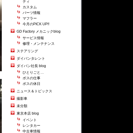
ティ
カスタム
パーツ情報
マフラー
今月のPICK UP!!
GD Factory メカニックblog
サービス情報
修理・メンテナンス
ステアリング
ダイバンタレント
ダイバン社長 blog
ひとりごと…
ボスの仕事
ボスの休日
ニュース＆トピックス
撮影車
未分類
東京本店 blog
イベント
レンタカー
中古車情報