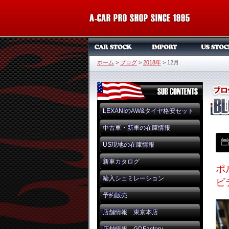
ホーム
>
ブログ
>
2018年
>
12月
LEXANIのAW&タイヤ格安セット
中古車・新車の在庫情報
US現地の在庫情報
新車カタログ
ポ
輸入シュミレーション
ビ
予約販売
店舗情報 東京本店