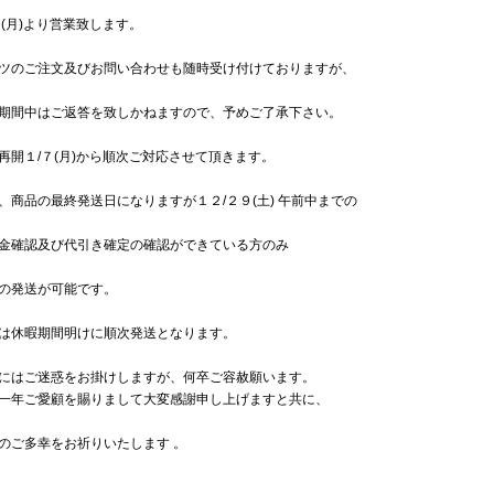
７(月)より営業致します。
ツのご注文及びお問い合わせも随時受け付けておりますが、
期間中はご返答を致しかねますので、予めご了承下さい。
再開１/７(月)から順次ご対応させて頂きます。
、商品の最終発送日になりますが１２/２９(土) 午前中までの
金確認及び代引き確定の確認ができている方のみ
の発送が可能です
。
は休暇期間明けに順次発送となります。
にはご迷惑をお掛けしますが、何卒ご容赦願います。
一年ご愛顧を賜りまして大変感謝申し上げますと共に、
のご多幸をお祈りいたします 。