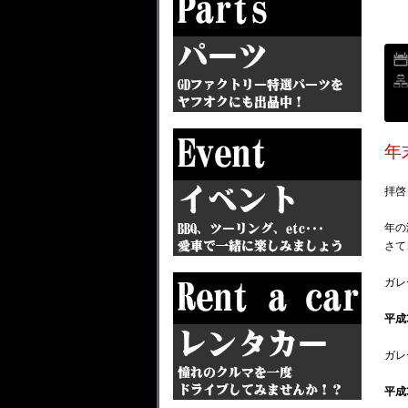
年
拝
年の
さて
ガレ
平成
ガレ
平成