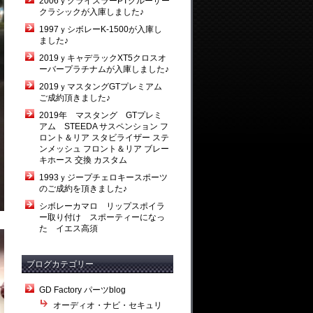
2006ｙクライスラーPTクルーザー
クラシックが入庫しました♪
1997ｙシボレーK-1500が入庫し
ました♪
2019ｙキャデラックXT5クロスオ
ーバープラチナムが入庫しました♪
2019ｙマスタングGTプレミアム
ご成約頂きました♪
2019年 マスタング GTプレミ
アム STEEDA サスペンション フ
ロント＆リア スタビライザー ステ
ンメッシュ フロント＆リア ブレー
キホース 交換 カスタム
1993ｙジープチェロキースポーツ
のご成約を頂きました♪
シボレーカマロ リップスポイラ
ー取り付け スポーティーになっ
た イエス高須
ブログカテゴリー
GD Factory パーツblog
オーディオ・ナビ・セキュリ