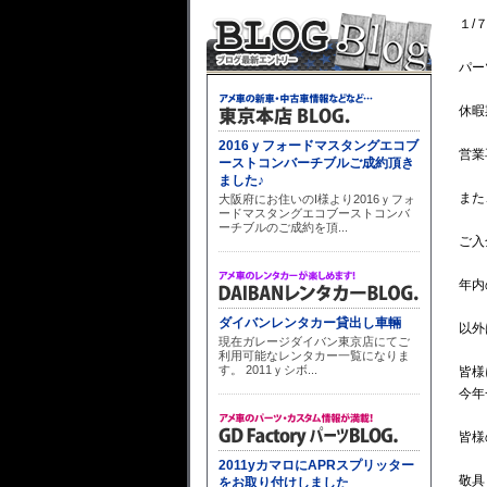
１/
パー
休暇
営業
また
ご入
年内
以外
皆様
今年
皆様
敬具