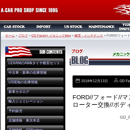
ホーム
>
ブログ
>
GD Factory メカニックblog
>
修理・メンテナンス
>
FORD//フォ
LEXANIのAW&タイヤ格安セット
中古車・新車の在庫情報
2018年12月13日
GD F
US現地の在庫情報
新車カタログ
FORD//フォード//
輸入シュミレーション
ローター交換//ボ
予約販売
GD_
店舗情報 東京本店