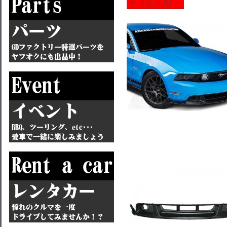
￥48300－