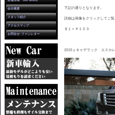
店舗情報 GDFactory
下記の通りとなります。
会社概要
スタッフ紹介
詳細は画像をクリックしてご覧
アクセスマップ
＄１＝￥１０３
お問合せ･ファンレター
2015ｙキャデラック エスカ