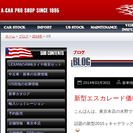
ホーム
>
ブログ
>
2014年
>
3月
LEXANIのAW&タイヤ格安セット
中古車・新車の在庫情報
2014年03月30日
新車情
US現地の在庫情報
新車カタログ
新型エスカレード価
輸入シュミレーション
こんばんは。東京本店の水野で
予約販売
店舗情報 東京本店
話題の新型2015ｙキャデラ