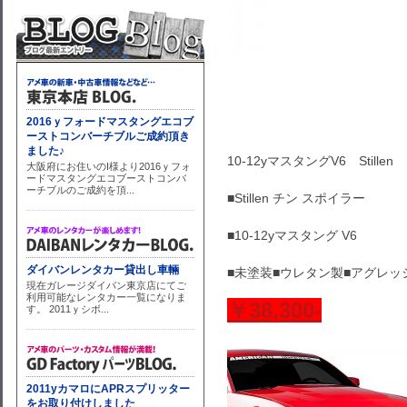
10-12yマスタングV6 Still
■Stillen チン スポイラー
■10-12yマスタング V6
■未塗装■ウレタン製■アグレ
￥38,300-