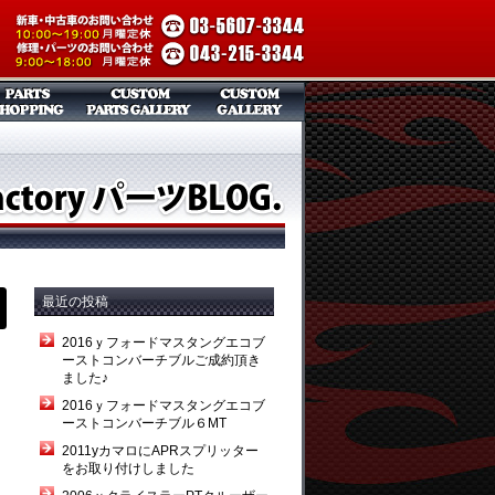
最近の投稿
2016ｙフォードマスタングエコブ
ーストコンバーチブルご成約頂き
ました♪
2016ｙフォードマスタングエコブ
ーストコンバーチブル６MT
2011yカマロにAPRスプリッター
をお取り付けしました