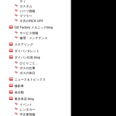
ティ
カスタム
パーツ情報
マフラー
今月のPICK UP!!
GD Factory メカニックblog
サービス情報
修理・メンテナンス
ステアリング
ダイバンタレント
ダイバン社長 blog
ひとりごと…
ボスの仕事
ボスの休日
ニュース＆トピックス
撮影車
未分類
東京本店 blog
イベント
レンタカー
中古車情報