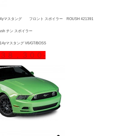
-14yマスタング フロント スポイラー ROUSH 421391
oush チン スポイラー
-14yマスタング V6/GT/BOSS
３８，３００‐