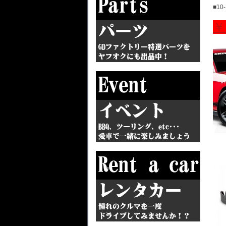
■10
￥