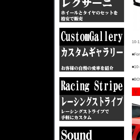
10
■Fo
■10
■B
￥