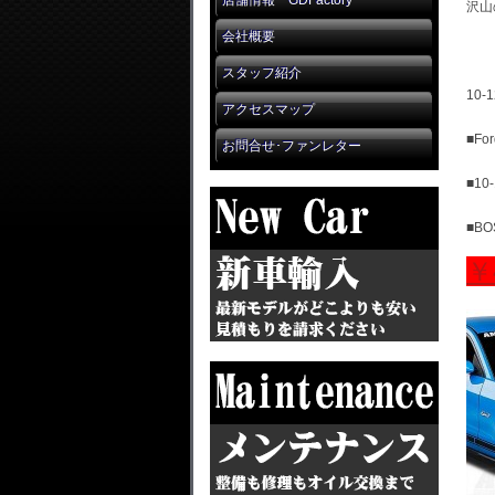
店舗情報 GDFactory
沢山
会社概要
スタッフ紹介
10
アクセスマップ
■Fo
お問合せ･ファンレター
■10
■B
￥