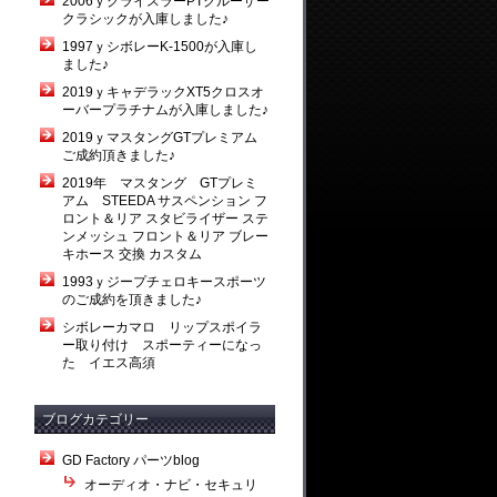
2006ｙクライスラーPTクルーザー
クラシックが入庫しました♪
1997ｙシボレーK-1500が入庫し
ました♪
2019ｙキャデラックXT5クロスオ
ーバープラチナムが入庫しました♪
2019ｙマスタングGTプレミアム
ご成約頂きました♪
2019年 マスタング GTプレミ
アム STEEDA サスペンション フ
ロント＆リア スタビライザー ステ
ンメッシュ フロント＆リア ブレー
キホース 交換 カスタム
1993ｙジープチェロキースポーツ
のご成約を頂きました♪
シボレーカマロ リップスポイラ
ー取り付け スポーティーになっ
た イエス高須
ブログカテゴリー
GD Factory パーツblog
オーディオ・ナビ・セキュリ