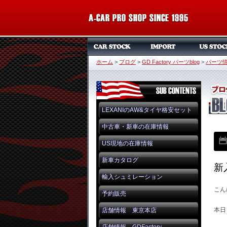
ホーム
>
ブログ
>
GD Factory パーツblog
>
パーツ
LEXANIのAW&タイヤ格安セット
中古車・新車の在庫情報
US現地の在庫情報
新車カタログ
新
輸入シュミレーション
こん
予約販売
本日
店舗情報 東京本店