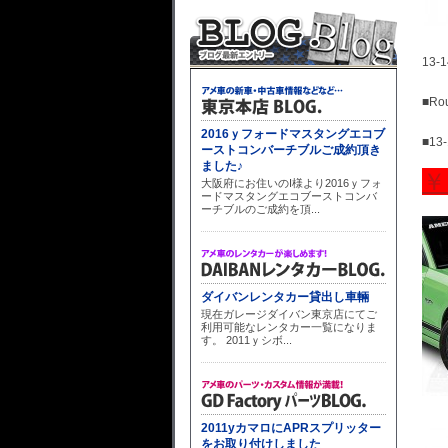
13
■R
■13
￥