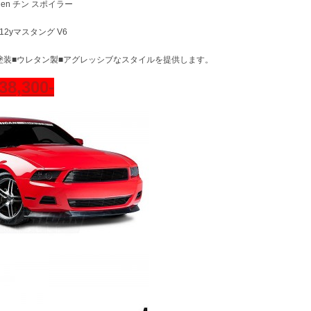
illen チン スポイラー
-12yマスタング V6
塗装■ウレタン製■アグレッシブなスタイルを提供します。
8,300-