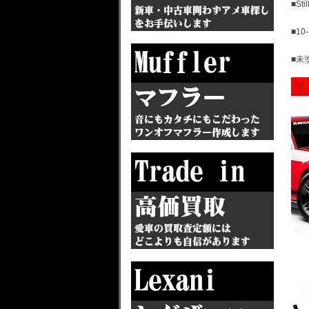
■St
■10
■未
￥3