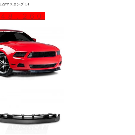
-12yマスタング GT
４８，２６０‐