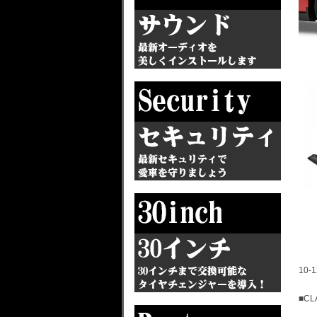
10
■CL