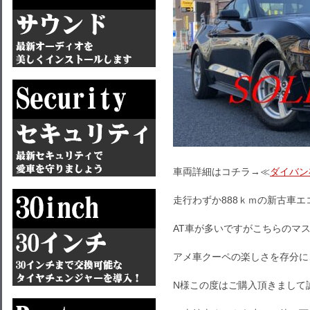
車両詳細はコチラ→≪
ダイバン
走行わずか888ｋｍの新古車エ
AT車が多いですがこちらのマスタ
アメ車クーペの楽しさを存分に
N様この度はご購入頂きまして