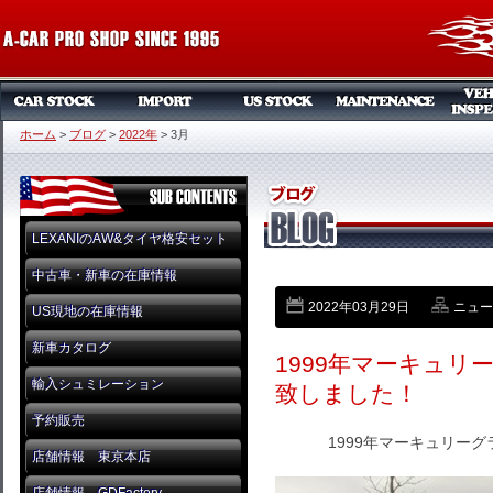
ホーム
>
ブログ
>
2022年
>
3月
LEXANIのAW&タイヤ格安セット
中古車・新車の在庫情報
2022年03月29日
ニュー
US現地の在庫情報
新車カタログ
1999年マーキュリ
輸入シュミレーション
致しました！
予約販売
1999年マーキュリー
店舗情報 東京本店