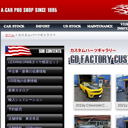
ホーム
>
カスタムパーツギャラリー
LEXANIのAW&タイヤ格安セット
中古車・新車の在庫情報
US現地の在庫情報
新車カタログ
輸入シュミレーション
2010y Chevrolet Camaro SS Custom
予約販売
店舗情報 東京本店