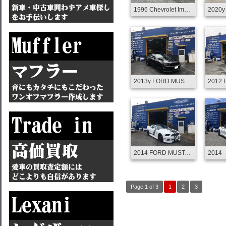
1996 Chevrolet Impala SS LEXANI FORGED LF-769 GOLD
2013y FORD MUSTANG CUSTOM
2014 FORD MUSTANG GT CERVINIS C-SERIES Body kit &CUSTOM
Page 1 of 3
1
2
3