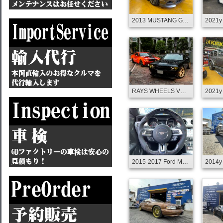
2013 MUSTANG GT パフォーマンスPKG カスタム
RAYS WHEELS VOLK RACING TE37 ULTRA 限定生産 PCD5-115 チャレンジャー他
2015‑2017 Ford Mustang V6 EcoBoost GT Shelby LE0D Shift Lights Display Carbon Fiber Steering Wheel