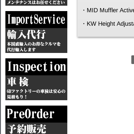
・MID Muffler Active
・KW Height Adjustab