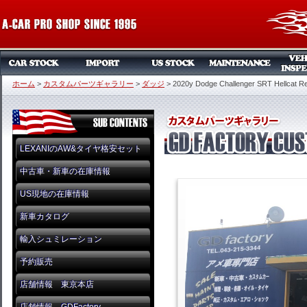
ホーム
>
カスタムパーツギャラリー
>
ダッジ
>
2020y Dodge Challenger SRT Hellcat 
LEXANIのAW&タイヤ格安セット
中古車・新車の在庫情報
US現地の在庫情報
新車カタログ
輸入シュミレーション
予約販売
店舗情報 東京本店