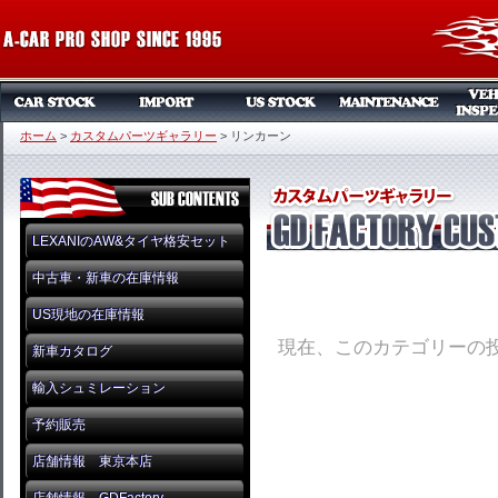
ホーム
>
カスタムパーツギャラリー
>
リンカーン
LEXANIのAW&タイヤ格安セット
中古車・新車の在庫情報
US現地の在庫情報
現在、このカテゴリーの
新車カタログ
輸入シュミレーション
予約販売
店舗情報 東京本店