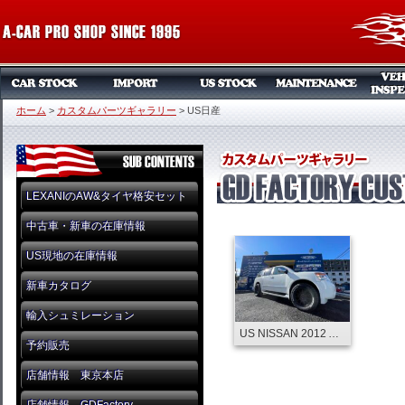
ホーム
>
カスタムパーツギャラリー
>
US日産
LEXANIのAW&タイヤ格安セット
中古車・新車の在庫情報
US現地の在庫情報
新車カタログ
輸入シュミレーション
US NISSAN 2012 ARMADA AUDIO CUSTOM
予約販売
店舗情報 東京本店