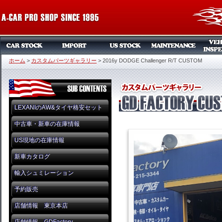
ホーム
>
カスタムパーツギャラリー
>
2016y DODGE Challenger R/T CUSTOM
LEXANIのAW&タイヤ格安セット
中古車・新車の在庫情報
US現地の在庫情報
新車カタログ
輸入シュミレーション
予約販売
店舗情報 東京本店