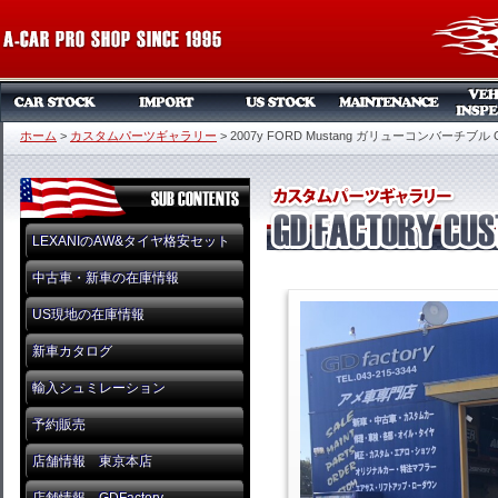
ホーム
>
カスタムパーツギャラリー
>
2007y FORD Mustang ガリューコンバーチブル C
LEXANIのAW&タイヤ格安セット
中古車・新車の在庫情報
US現地の在庫情報
新車カタログ
輸入シュミレーション
予約販売
店舗情報 東京本店