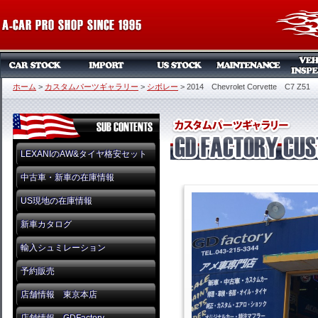
ホーム
>
カスタムパーツギャラリー
>
シボレー
>
2014 Chevrolet Corvette C7 Z5
LEXANIのAW&タイヤ格安セット
中古車・新車の在庫情報
US現地の在庫情報
新車カタログ
輸入シュミレーション
予約販売
店舗情報 東京本店