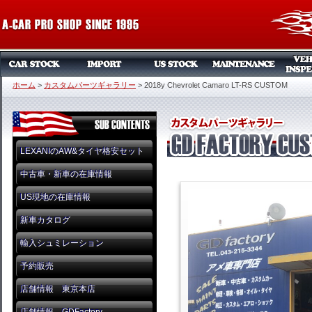
ホーム
>
カスタムパーツギャラリー
>
2018y Chevrolet Camaro LT-RS CUSTOM
LEXANIのAW&タイヤ格安セット
中古車・新車の在庫情報
US現地の在庫情報
新車カタログ
輸入シュミレーション
予約販売
店舗情報 東京本店