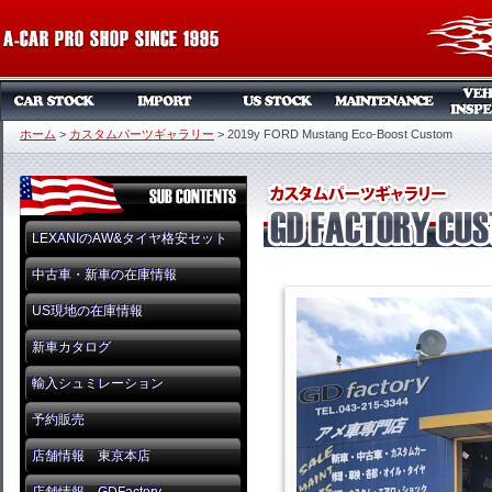
ホーム
>
カスタムパーツギャラリー
>
2019y FORD Mustang Eco-Boost Custom
LEXANIのAW&タイヤ格安セット
中古車・新車の在庫情報
US現地の在庫情報
新車カタログ
輸入シュミレーション
予約販売
店舗情報 東京本店