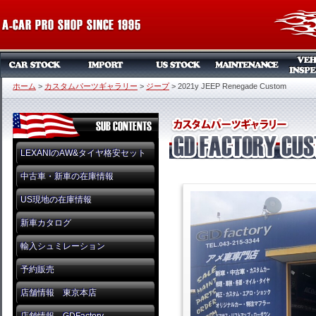
ホーム
>
カスタムパーツギャラリー
>
ジープ
>
2021y JEEP Renegade Custom
LEXANIのAW&タイヤ格安セット
中古車・新車の在庫情報
US現地の在庫情報
新車カタログ
輸入シュミレーション
予約販売
店舗情報 東京本店