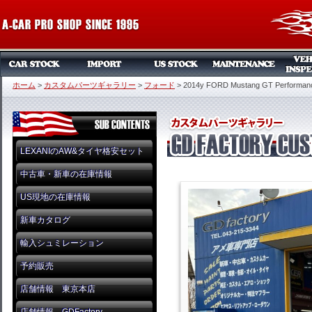
ホーム
>
カスタムパーツギャラリー
>
フォード
>
2014y FORD Mustang GT Performan
LEXANIのAW&タイヤ格安セット
中古車・新車の在庫情報
US現地の在庫情報
新車カタログ
輸入シュミレーション
予約販売
店舗情報 東京本店