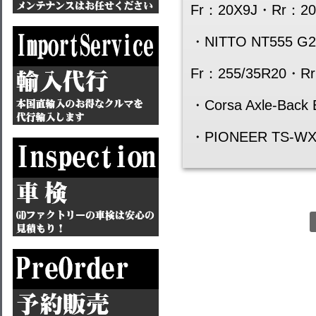
Fr：20X9J・Rr：2
・NITTO NT555 G2
Fr：255/35R20・Rr
・Corsa Axle-Back 
・PIONEER TS