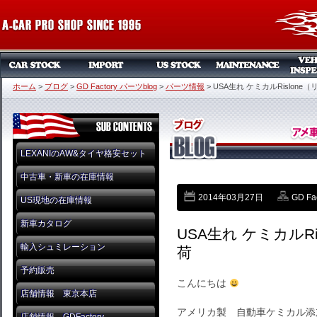
ホーム
>
ブログ
>
GD Factory パーツblog
>
パーツ情報
>
USA生れ ケミカルRislon
LEXANIのAW&タイヤ格安セット
中古車・新車の在庫情報
2014年03月27日
GD Fa
US現地の在庫情報
新車カタログ
USA生れ ケミカルR
輸入シュミレーション
荷
予約販売
こんにちは
店舗情報 東京本店
アメリカ製 自動車ケミカル添