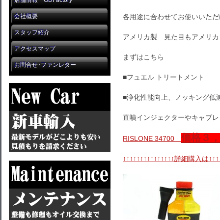
店舗情報 GDFactory
会社概要
各用途に合わせてお使いいただ
スタッフ紹介
アメリカ製 見た目もアメリカ
アクセスマップ
まずはこちら
お問合せ･ファンレター
■フュエル トリートメント
■浄化性能向上、ノッキング低
直噴インジェクターやキャブレ
価格３
RISLONE 34700
↑↑↑↑↑↑↑↑↑↑↑↑↑↑↑詳細購入は↑↑↑↑