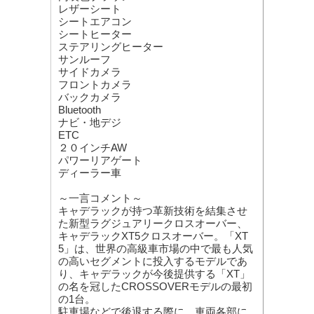
レザーシート
シートエアコン
シートヒーター
ステアリングヒーター
サンルーフ
サイドカメラ
フロントカメラ
バックカメラ
Bluetooth
ナビ・地デジ
ETC
２０インチAW
パワーリアゲート
ディーラー車
～一言コメント～
キャデラックが持つ革新技術を結集させ
た新型ラグジュアリークロスオーバー、
キャデラックXT5クロスオーバー。「XT
5」は、世界の高級車市場の中で最も人気
の高いセグメントに投入するモデルであ
り、キャデラックが今後提供する「XT」
の名を冠したCROSSOVERモデルの最初
の1台。
駐車場などで後退する際に、車両各部に