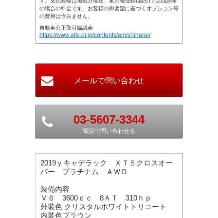
す。支払総額は掲載月現在、東京都登録(届出)で店頭納車
の場合の料金です。お客様の御要望に基づくオプション等
の費用は含みません。
自動車公正取引協議会
https://www.aftc.or.jp/contents/am/shiharai/
03-5607-3344
電話で問い合わせる
2019ｙキャデラック ＸＴ５クロスオー
バー プラチナム ＡＷＤ
装備内容
Ｖ６ 3600ｃｃ 8ＡＴ 310ｈｐ
外装色 クリスタルホワイトトリコート
内装色ブラウン