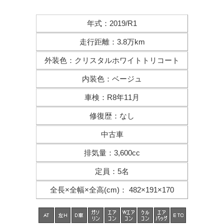
年式
：
2019/R1
走行距離
：
3.8万km
外装色
：
クリスタルホワイトトリコート
内装色
：
ベージュ
車検
：
R8年11月
修復歴
：
なし
中古車
排気量
：
3,600cc
定員
：
5名
全長×全幅×
全高(cm)
：
482×191×170