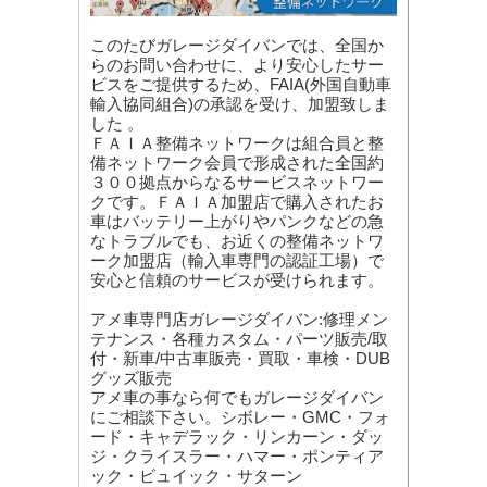
このたびガレージダイバンでは、全国か
らのお問い合わせに、より安心したサー
ビスをご提供するため、FAIA(外国自動車
輸入協同組合)の承認を受け、加盟致しま
した 。
ＦＡＩＡ整備ネットワークは組合員と整
備ネットワーク会員で形成された全国約
３００拠点からなるサービスネットワー
クです。ＦＡＩＡ加盟店で購入されたお
車はバッテリー上がりやパンクなどの急
なトラブルでも、お近くの整備ネットワ
ーク加盟店（輸入車専門の認証工場）で
安心と信頼のサービスが受けられます。
アメ車専門店ガレージダイバン:修理メン
テナンス・各種カスタム・パーツ販売/取
付・新車/中古車販売・買取・車検・DUB
グッズ販売
アメ車の事なら何でもガレージダイバン
にご相談下さい。シボレー・GMC・フォ
ード・キャデラック・リンカーン・ダッ
ジ・クライスラー・ハマー・ポンティア
ック・ビュイック・サターン