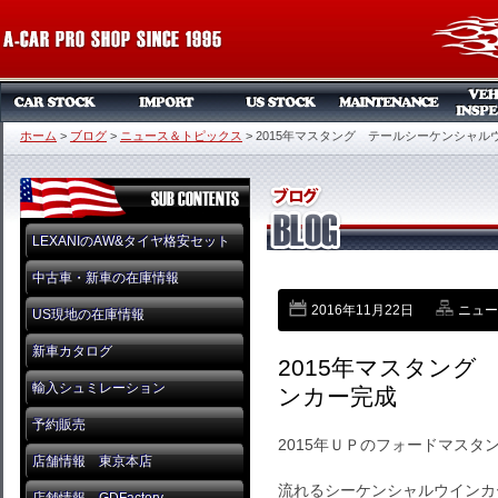
ホーム
>
ブログ
>
ニュース＆トピックス
>
2015年マスタング テールシーケンシャル
LEXANIのAW&タイヤ格安セット
中古車・新車の在庫情報
2016年11月22日
ニュー
US現地の在庫情報
新車カタログ
2015年マスタン
輸入シュミレーション
ンカー完成
予約販売
2015年ＵＰのフォードマス
店舗情報 東京本店
流れるシーケンシャルウインカ