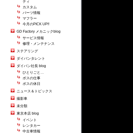
ティ
カスタム
パーツ情報
マフラー
今月のPICK UP!!
GD Factory メカニックblog
サービス情報
修理・メンテナンス
ステアリング
ダイバンタレント
ダイバン社長 blog
ひとりごと…
ボスの仕事
ボスの休日
ニュース＆トピックス
撮影車
未分類
東京本店 blog
イベント
レンタカー
中古車情報