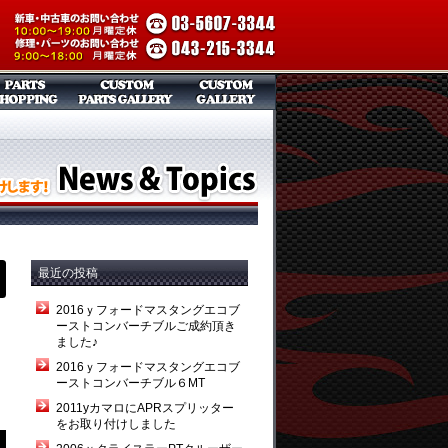
最近の投稿
2016ｙフォードマスタングエコブ
ーストコンバーチブルご成約頂き
ました♪
2016ｙフォードマスタングエコブ
ーストコンバーチブル６MT
2011yカマロにAPRスプリッター
をお取り付けしました