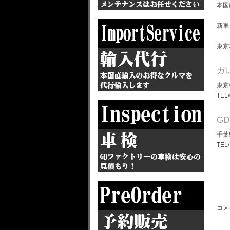
本国
新車
東京
ガ
東京
TEL
G
千葉
TEL
コメ