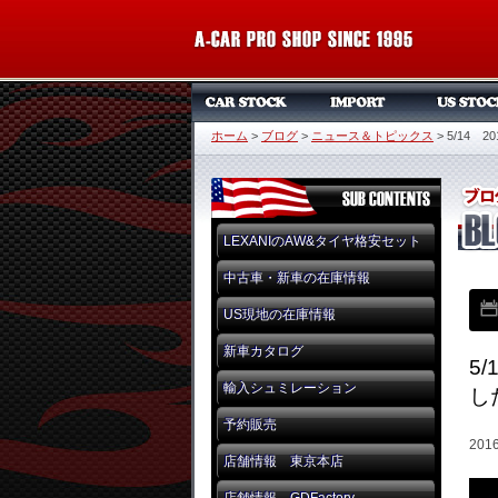
ホーム
>
ブログ
>
ニュース＆トピックス
>
5/14
LEXANIのAW&タイヤ格安セット
中古車・新車の在庫情報
US現地の在庫情報
新車カタログ
5
輸入シュミレーション
し
予約販売
20
店舗情報 東京本店