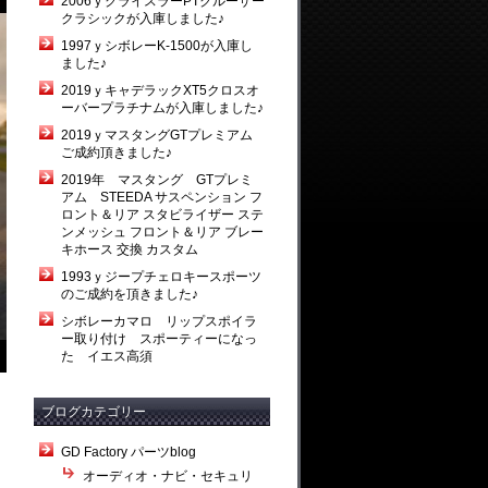
2006ｙクライスラーPTクルーザー
クラシックが入庫しました♪
1997ｙシボレーK-1500が入庫し
ました♪
2019ｙキャデラックXT5クロスオ
ーバープラチナムが入庫しました♪
2019ｙマスタングGTプレミアム
ご成約頂きました♪
2019年 マスタング GTプレミ
アム STEEDA サスペンション フ
ロント＆リア スタビライザー ステ
ンメッシュ フロント＆リア ブレー
キホース 交換 カスタム
1993ｙジープチェロキースポーツ
のご成約を頂きました♪
シボレーカマロ リップスポイラ
ー取り付け スポーティーになっ
た イエス高須
ブログカテゴリー
GD Factory パーツblog
オーディオ・ナビ・セキュリ