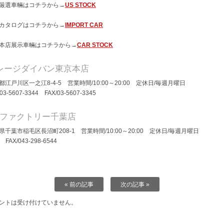
厳選車輛はコチラから→
US STOCK
カタログはコチラから→
IMPORT CAR
本店展示車輛はコチラから→
CAR STOCK
レージダイバン東京本店
都江戸川区一之江8-4-5 営業時間/10:00～20:00 定休日/毎週月曜日
/03-5607-3344 FAX/03-5607-3345
Dファクトリー千葉店
県千葉市稲毛区長沼町208-1 営業時間/10:00～20:00 定休日/毎週月曜日
/ FAX/043-298-6544
« 前の記事
次の記事 »
ントは受け付けていません。