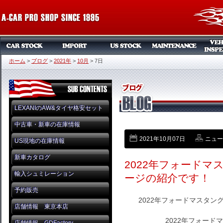
ホーム
>
ブログ
>
2021年
>
10月
>
7日
LEXANIのAW&タイヤ格安セット
中古車・新車の在庫情報
2021年10月07日
ニュー
US現地の在庫情報
新車カタログ
2022年フォード
輸入シュミレーション
ージの紹介です！
予約販売
2022年フォードマスタ
店舗情報 東京本店
2022年フォード