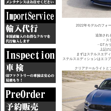
2022年モデルのフ
追加され
・ス
・GTカ
上記の
まずはステルスエディ
ステルスエディションはエコブ
クリアテールライトと