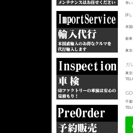
早い
詳し
本国
新車
東京
ガ
東京
TEL
G
千葉
TEL