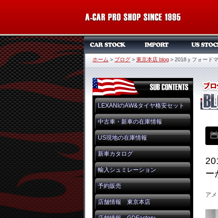
ホーム
>
ブログ
>
東京本店 blog
>
2018ｙフォー
LEXANIのAW&タイヤ格安セット
中古車・新車の在庫情報
US現地の在庫情報
新車カタログ
2
輸入シュミレーション
ー
予約販売
アメ
店舗情報 東京本店