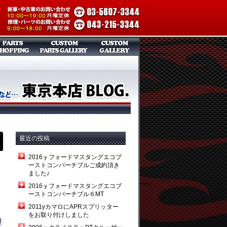
最近の投稿
2016ｙフォードマスタングエコブ
ーストコンバーチブルご成約頂き
ました♪
2016ｙフォードマスタングエコブ
ーストコンバーチブル６MT
2011yカマロにAPRスプリッター
をお取り付けしました