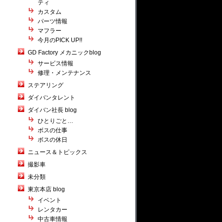
ティ
カスタム
パーツ情報
マフラー
今月のPICK UP!!
GD Factory メカニックblog
サービス情報
修理・メンテナンス
ステアリング
ダイバンタレント
ダイバン社長 blog
ひとりごと…
ボスの仕事
ボスの休日
ニュース＆トピックス
撮影車
未分類
東京本店 blog
イベント
レンタカー
中古車情報