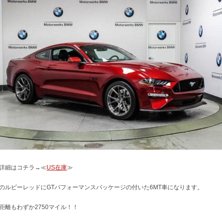
詳細はコチラ→≪
US在庫
≫
のルビーレッドにGTパフォーマンスパッケージの付いた6MT車になります。
距離もわずか2750マイル！！