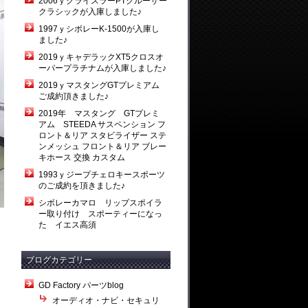
2006ｙクライスラーPTクルーザー
クラシックが入庫しました♪
1997ｙシボレーK-1500が入庫し
ました♪
2019ｙキャデラックXT5クロスオ
ーバープラチナムが入庫しました♪
2019ｙマスタングGTプレミアム
ご成約頂きました♪
2019年 マスタング GTプレミ
アム STEEDA サスペンション フ
ロント＆リア スタビライザー ステ
ンメッシュ フロント＆リア ブレー
キホース 交換 カスタム
1993ｙジープチェロキースポーツ
のご成約を頂きました♪
シボレーカマロ リップスポイラ
ー取り付け スポーティーになっ
た イエス高須
ブログカテゴリー
GD Factory パーツblog
オーディオ・ナビ・セキュリ