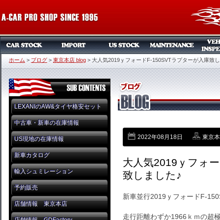
ホーム
>
ブログ
>
東京本店 blog
>
大人気2019ｙフォードF-150SVTラプターが入庫致
LEXANIのAW&タイヤ格安セット
中古車・新車の在庫情報
2022年08月18日
東京本店
US現地の在庫情報
新車カタログ
大人気2019ｙフォー
輸入シュミレーション
致しました♪
予約販売
新車並行2019ｙフォードF-150
店舗情報 東京本店
走行距離わずか1966ｋｍの超