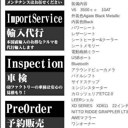
装備内容
V6 3500ｃｃ 10AT
外装色Agate Black Metallic
内装色Black
パワーシート
レザーシート
シートヒーター&クーラー
シートメモリー
電動格納ミラー
USBポート
Bluetooth
アラウンドビューカメラ
パドルシフト
サイドステップ
エンジンスターター
カロッツェリアETC2.0
LEERシェル
XD SERIES XD811 22イン
NITTO RIDGE GRAPPLER LT3
AWEマフラー
ワンオーナー